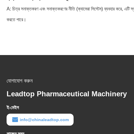
A: চিত্র সনাক্তকরণ এবং সনাক্তকরণের নীতি (ক্যামেরা সিস্টেম) ব্যবহার করে, এটি স্ব
করতে পারে।
যোগাযোগ করুন
Leadtop Pharmaceutical Machinery
ই-মেইল
info@chinaleadtop.com
কাজের সময়