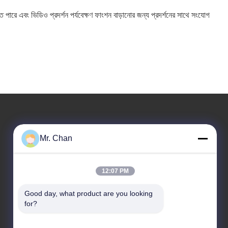
ে পারে এবং ভিডিও প্রদর্শন পর্যবেক্ষণ ফাংশন বাড়ানোর জন্য প্রদর্শনের সাথে সংযোগ
আমাদের ঠিকানা
Mr. Chan
কোম্পানির ঠিকানা
28 তম, জিউয়ান আরডি, জিউলি ইন্ডাস্ট্রিয়াল জোন, শাংওয়াং। রুইয়ান শহর, ঝেজিয়াং,
12:07 PM
চীন
Good day, what product are you looking 
কারখানার ঠিকানা
for?
28 তম, জিউয়ান আরডি, জিউলি ইন্ডাস্ট্রিয়াল জোন, শাংওয়াং। রুইয়ান শহর, ঝেজিয়াং,
চীন