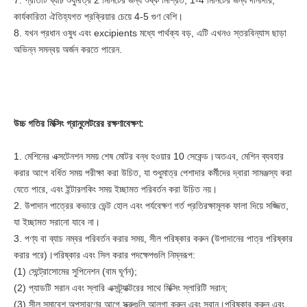
7. প্রতিটি ব্যাচ শুধুমাত্র 2 মিনিটের জন্য শুষ্ক মিশ্রিত, 1-4 মিনিটের জন্য দানাদার,
কার্যকারিতা ঐতিহ্যগত প্রক্রিয়ার চেয়ে 4-5 গুণ বেশি।
8. যখন প্রধান ওষুধ এবং excipients মধ্যে পার্থক্য বড়, এটি এখনও স্তরবিন্যাস ছাড়া
অভিন্ন সমন্বয় অর্জন করতে পারেন.
উচ্চ গতির মিক্সিং গ্রানুলেটরের রক্ষণাবেক্ষণ:
1. মেশিনের এক্সটেনশন সময় শেষ মোটর বন্ধ হওয়ার 10 সেকেন্ড।অতএব, মেশিন ব্যবহার
করার আগে বর্ধিত সময় পরীক্ষা করা উচিত, যা শুধুমাত্র পেশাদার কর্মীদের দ্বারা সামঞ্জস্য করা
যেতে পারে, এবং ইন্টারলকিং সময় ইচ্ছামত পরিবর্তন করা উচিত নয়।
2. উপাদান পাত্রের কভারে ভেন্ট হোল এবং পর্যবেক্ষণ গর্ত প্রতিরক্ষামূলক ফালা দিয়ে সজ্জিত,
যা ইচ্ছামত সরানো যাবে না।
3. পণ্য বা ব্যাচ নম্বর পরিবর্তন করার সময়, সীল পরিষ্কার করুন (উপাদানের পাত্র পরিষ্কার
করার পরে)।পরিষ্কার এবং সিল করার পদক্ষেপগুলি নিম্নরূপ:
(1) সেন্ট্রোসোমের সুপিনেশন (বাম ঘূর্ণন);
(2) প্যাডটি সরান এবং স্লারি এক্সট্র্যাক্টরের সাথে মিক্সিং স্লারিটি সরান;
(3) সীল সমাবেশ অপসারণের আগে স্ক্রুগুলি আলগা করুন এবং সরান।পরিষ্কার করুন এবং