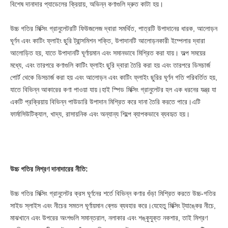
বিশেষ দানাদার প্যাডেলের ক্রিয়ায়, অভিন্ন কণাগুলি দ্রুত কাটা হয়।
উচ্চ গতির মিক্সিং গ্রানুলেটরটি ফিউজলেজ দ্বারা সমর্থিত, পাত্রটি উপাদানের ধারক, আলোড়ন
ঘূর্ণন এবং কাটিং ফ্লাইং ছুরি ট্রান্সমিশন শক্তি, উপাদানটি আলোড়নকারী ইম্পেলার দ্বারা
আলোড়িত হয়, যাতে উপাদানটি ঘূর্ণায়মান এবং সমানভাবে মিশ্রিত করা যায়। অল্প সময়ের
মধ্যে, এবং তারপরে কণাগুলি কাটিং ফ্লাইং ছুরি দ্বারা তৈরি করা হয় এবং তারপরে ডিসচার্জ
পোর্ট থেকে ডিসচার্জ করা হয় এবং আলোড়ন এবং কাটিং ফ্লাইং ছুরির ঘূর্ণন গতি পরিবর্তিত হয়,
যাতে বিভিন্ন আকারের কণা পাওয়া যায়।হাই স্পিড মিক্সিং গ্রানুলেটর হল এক ধরনের যন্ত্র যা
একটি প্রক্রিয়ায় বিভিন্ন পাউডারি উপাদান মিশ্রিত করে দানা তৈরি করতে পারে।এটি
ফার্মাসিউটিক্যাল, খাদ্য, রাসায়নিক এবং অন্যান্য শিল্পে ব্যাপকভাবে ব্যবহৃত হয়।
উচ্চ গতির মিশ্রণ দানাদারের নীতি:
উচ্চ গতির মিক্সিং গ্রানুলেটর ক্রস ঘূর্ণনের শর্তে বিভিন্ন কণার গুঁড়া মিশ্রিত করতে উচ্চ-গতির
সাইড স্লাইস এবং নীচের সমতল ঘূর্ণায়মান ব্লেড ব্যবহার করে।যেহেতু মিক্সিং ট্যাঙ্কের নীচে,
মাঝখানে এবং উপরের অংশগুলি সমান্তরাল, নলাকার এবং শঙ্কুযুক্ত নকশার, তাই মিশ্রণ