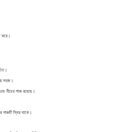
িত করে।
িচিত।
েয়ে সহজ।
বং নীচের পাঞ্চ রয়েছে।
র পাঞ্চটি স্থির থাকে।