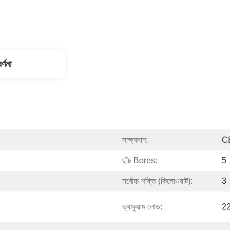
র্ণনা
সাক্ষ্যদান:
C
ছাঁচ Bores:
5
সর্বোচ্চ শক্তি (কিলোওয়াট):
3
ভ্যাকুয়াম লোড:
2