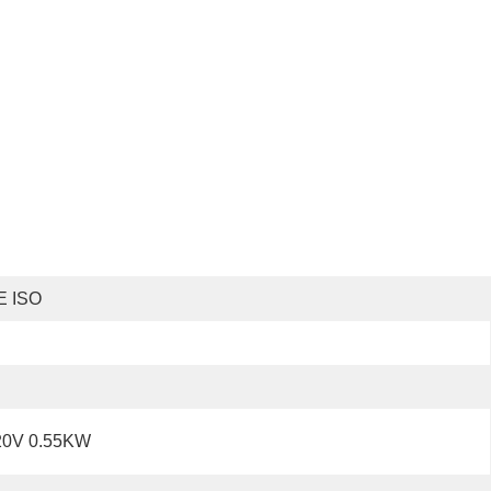
E ISO
20V 0.55KW