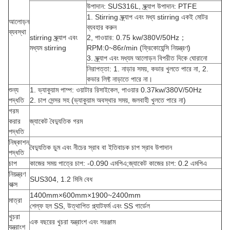
উপাদান: SUS316L, স্ক্র্যাপ উপাদান: PTFE
1. Stirring স্ক্র্যাপ এবং মধ্য stirring একই মোটর
আলোড়ন
ব্যবহার করুন
ব্যবস্থা
stirring স্ক্র্যাপ এবং
2, পাওয়ার: 0.75 kw/380V/50Hz；
মধ্যম stirring
RPM:0~86r/min (ফ্রিকোয়েন্সি নিয়ন্ত্রণ)
3. স্ক্র্যাপ এবং মধ্যম আলোড়ন বিপরীত দিকে ঘোরানো
নিরাপত্তা: 1. নাড়ার সময়, কভার খুলতে পারে না, 2.
কভার লিফ্ট নাড়াতে পারে না।
শুন্য
1. ভ্যাকুয়াম পাম্প: ওয়াটার রিসাইকেল, পাওয়ার 0.37kw/380V/50Hz
পদ্ধতি
2. চাপ সেন্সর সহ (ভ্যাকুয়াম অবস্থার সময়, জলবাহী খুলতে পারে না)
গরম
করার
জ্যাকেট বৈদ্যুতিক গরম
পদ্ধতি
নিষ্কাশন
বৈদ্যুতিক ডুম এবং নীচের স্রাব বা ইতিবাচক চাপ স্রাব উপাদান
পদ্ধতি
চাপ
কাজের সময় পাত্রে চাপ: -0.090 এমপিএ;জ্যাকেট কাজের চাপ: 0.2 এমপিএ
নিয়ন্ত্রণ
SUS304, 1.2 মিমি বেধ
বাক্স
1400mm×600mm×1900~2400mm
মাত্রা
শেল্ফ হল SS, উত্থাপিত প্ল্যাটফর্ম এবং SS গার্ডেল
খুচরা
এক বছরের খুচরা যন্ত্রাংশ এবং সরঞ্জাম
যন্ত্রাংশ