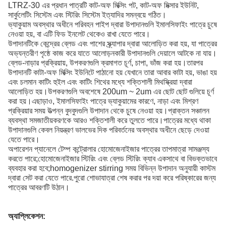
LTRZ-30 এর প্রধান পাত্রটি কাট-অফ মিক্সিং পট, কাট-অফ মিক্সার ইউনিট,
সার্কুলেটিং সিস্টেম এবং স্টিরিং সিস্টেম ইত্যাদির সমন্বয়ে গঠিত।
ভ্যাকুয়াম অবস্থার অধীনে পরিবহন পাইপ দ্বারা উপাদানগুলি ইমালসিফাইং পাত্রে চুষে
নেওয়া হয়, বা এটি ফিড ইনলেট থেকেও রাখা যেতে পারে।
উপাদানটিকে কেন্দ্রের ব্লেড এবং পাশের স্ক্র্যাপার দ্বারা আলোড়িত করা হয়, যা পাত্রের
অভ্যন্তরীণ পৃষ্ঠে কাজ করে যাতে আলোড়নকারী উপাদানগুলি দেয়ালে আটকে না যায়।
ব্লেড-নাড়ার প্রক্রিয়ায়, উপকরণগুলি ক্রমাগত চূর্ণ, চাপা, ভাঁজ করা হয়।তারপর
উপাদানটি কাটা-অফ মিক্সিং ইউনিটে পাঠানো হয় যেখানে তারা আবার কাটা হয়, ভাঙা হয়
এবং চলমান কাটিং হুইল এবং কাটিং শিথের মধ্যে শক্তিশালী মিথস্ক্রিয়া দ্বারা
আলোড়িত হয়।উপকরণগুলি অবশেষে 200um ~ 2um এর ছোট ছোট গুলিয়ে চূর্ণ
করা হয়।এছাড়াও, ইমালসিফাইং পাত্রে ভ্যাকুয়ামের কারণে, নাড়া এবং মিশ্রণ
প্রক্রিয়ার সময় উত্পন্ন বুদবুদগুলি উপাদান থেকে চুষে নেওয়া হয়।প্রাক্তন সঞ্চালন
ব্যবস্থা সমজাতীয়করণকে আরও শক্তিশালী করে তুলতে পারে।পাত্রের মধ্যে থাকা
উপাদানগুলি কেবল নিয়ন্ত্রণ ভালভের দিক পরিবর্তনের অবস্থার অধীনে ছেড়ে দেওয়া
যেতে পারে।
অপারেশন প্যানেলে টেম্প কন্ট্রোলার হোমোজেনাইজার পাত্রের তাপমাত্রা সামঞ্জস্য
করতে পারে;হোমোজেনাইজার স্টিরিং এবং ব্লেড স্টিরিং ক্যাব একসাথে বা বিভক্তভাবে
ব্যবহার করা হবে;homogenizer stirring সময় বিভিন্ন উপাদান অনুযায়ী কাস্টম
দ্বারা সেট করা যেতে পারে.পুরো শোভাযাত্রা শেষ করার পর দয়া করে পরিষ্কারের জন্য
পাত্রের আবরণটি উঠান।
অ্যাপ্লিকেশন: