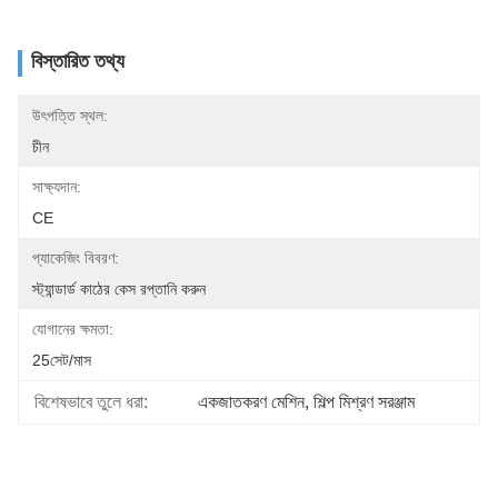
বিস্তারিত তথ্য
উৎপত্তি স্থল:
চীন
সাক্ষ্যদান:
CE
প্যাকেজিং বিবরণ:
স্ট্যান্ডার্ড কাঠের কেস রপ্তানি করুন
যোগানের ক্ষমতা:
25সেট/মাস
বিশেষভাবে তুলে ধরা:
একজাতকরণ মেশিন
, 
শিল্প মিশ্রণ সরঞ্জাম