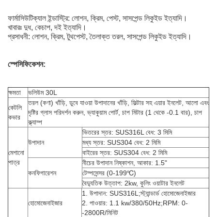
ফার্মাসিউটিক্যাল ইন্ডাস্ট্রি: লোশন, ক্রিম, পেস্ট, সাসপেন্ড লিকুইড ইত্যাদি।
খাবারঃ দুধ, কেচাপ, দই ইত্যাদি।
প্রসাধনী: লোশন, ক্রিম, টুথপেস্ট, তৈলাক্ত তরল, সাসপেন্ড লিকুইড ইত্যাদি।
স্পেসিফিকেশন:
ক্ষমতা
ভলিউম 30L
তরল (কণা) খাঁড়ি, ডুবে যাওয়া উপাদানের খাঁড়ি, ফিল্টার সহ এয়ার ইনলেট, আলো এবং
কেটলি
দৃষ্টির গ্লাস পরিদর্শন করুন, ভ্যাকুয়াম পোর্ট, চাপ মিটার (1 থেকে -0.1 বার), চাপ
কভার
ক্ল্যাম্প
ভিতরের স্তর: SUS316L বেধ: 3 মিমি
উপাদান
মধ্য স্তর: SUS304 বেধ: 2 মিমি
মেশানো
বাইরের স্তর: SUS304 বেধ: 2 মিমি
পাত্র
নীচের উপাদান নিষ্কাশন, আকার: 1.5"
কনফিগারেশন
টেম্পসেন্সর (0-199℃)
বৈদ্যুতিক উত্তাপ: 2kw, কুলিং ওয়াটার ইনলেট
1. উপাদান: SUS316L;স্ট্যান্ডার্ড হোমোজেনাইজার
হোমোজেনাইজার
2. পাওয়ার: 1.1 kw/380/50Hz;RPM: 0-
-2800R/মিনিট