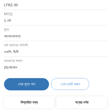
LTRZ-30
MOQ:
1 সেট
মূল্য:
আলোচনাযোগ্য
অর্থ প্রদানের শর্তাবলী:
এল/সি, টি/টি
সরবরাহের ক্ষমতা:
25সেট/মাস
সেরা মূল্য পান
এখন চ্যাট করুন
বিস্তারিত তথ্য
পণ্যের বর্ণনা