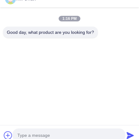
আমাদের ঠিকানা
1:16 PM
কোম্পানির ঠিকানা
28 তম, জিউয়ান আরডি, জিউলি ইন্ডাস্ট্রিয়াল জোন, শাংওয়াং। রুইয়ান শহর, ঝেজিয়াং,
Good day, what product are you looking for?
চীন
কারখানার ঠিকানা
28 তম, জিউয়ান আরডি, জিউলি ইন্ডাস্ট্রিয়াল জোন, শাংওয়াং। রুইয়ান শহর, ঝেজিয়াং,
চীন
টেলিফোন
0086-577-65158955
চীন ভাল মানের ফার্মাসিউটিক্যাল প্রসেসিং মেশিন সরবরাহকারী. কপিরাইট © -2026
Leadtop Pharmaceutical Machinery . সমস্ত অধিকার সংরক্ষিত.
গোপনীয়তা নীতি
|
সাইটম্যাপ