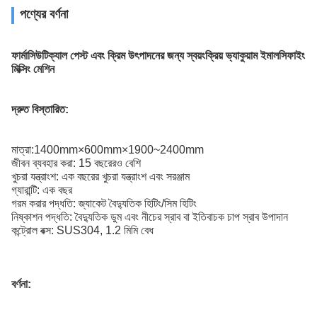
পণ্যের বর্ণনা
ফার্মাসিউটিক্যাল পেস্ট এবং ক্রিম উৎপাদনের জন্য স্বয়ংক্রিয় ভ্যাকুয়াম ইমালসিফাইং
মিক্সিং মেশিন
দ্রুত বিস্তারিত:
মাত্রা:
1400mm×600mm×1900~2400mm
জীবন ব্যবহার করা: 15 বছরেরও বেশি
খুচরা যন্ত্রাংশ: এক বছরের খুচরা যন্ত্রাংশ এবং সরঞ্জাম
গ্যারান্টি: এক বছর
গরম করার পদ্ধতি: জ্যাকেট বৈদ্যুতিক হিটিং/সিম হিটিং
নিষ্কাশন পদ্ধতি: বৈদ্যুতিক ডুম এবং নীচের স্রাব বা ইতিবাচক চাপ স্রাব উপাদান
কন্ট্রোল বক্স: SUS304, 1.2 মিমি বেধ
বর্ণনা: