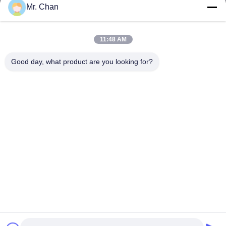
8:30-22:30
Mr. Chan
আমাদের ঠিকানা
11:48 AM
কোম্পানির ঠিকানা
28 তম, জিউয়ান আরডি, জিউলি ইন্ডাস্ট্রিয়াল জোন, শাংওয়াং। রুইয়ান শহর, ঝেজিয়াং,
Good day, what product are you looking for?
চীন
কারখানার ঠিকানা
28 তম, জিউয়ান আরডি, জিউলি ইন্ডাস্ট্রিয়াল জোন, শাংওয়াং। রুইয়ান শহর, ঝেজিয়াং,
চীন
টেলিফোন
0086-577-65158955
চীন ভাল মানের ফার্মাসিউটিক্যাল প্রসেসিং মেশিন সরবরাহকারী. কপিরাইট © -2026
Leadtop Pharmaceutical Machinery . সমস্ত অধিকার সংরক্ষিত.