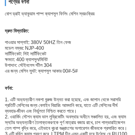
পণ্যের বর্ণনা
বোশ ড্রাই ভ্যাকুয়াম পাম্প ক্যাপসুল ফিলিং মেশিন স্বয়ংক্রিয়
দ্রুত বিস্তারিত:
পাওয়ার সাপ্লাই: 380V 50HZ তিন ফেজ
মডেল নম্বর: NJP-400
সার্টিফিকেট: সিই সার্টিফিকেট
ক্ষমতা: 400 ক্যাপসুল/মিনিট
উপাদান: স্টেইনলেস স্টীল 304
এর জন্য মেশিন স্যুট: ক্যাপসুল আকার 00#-5#
বর্ণনা:
1. এটি অভ্যন্তরীণ নকশা বুরুজ উন্নত করা হয়েছে, এবং জাপান থেকে সরাসরি
প্রতিটি মেশিনের জন্য বেলাইন বিয়ারিং আমদানি করে, যাতে এটি মেশিনের দীর্ঘ
ব্যবহার-জীবন এবং নির্ভুলতা নিশ্চিত করতে পারে।
2. ওয়ার্কিং স্টেশন ক্যাম ভাল লুব্রিকেটিং অবস্থার অধীনে সঞ্চালিত হয়, এবং ক্যাম
স্লটের অভ্যন্তরীণ তৈলাক্তকরণকে পূর্ণ মাত্রায় বজায় রাখে, চাপ পাল্ভারাইজেশন
তেল পাম্প বৃদ্ধি করে, এইভাবে খুচরা যন্ত্রাংশের অপারেশন জীবনকে প্রসারিত করে।
3.এটি বর্ধিত ক্যাম গ্রহণ করে, LTPM চীন এমন একটি হয়ে উঠেছে যে RU100