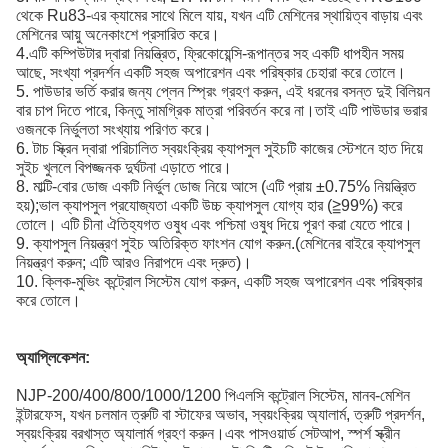
থেকে Ru83-এর ক্যামের সাথে মিলে যায়, যখন এটি মেশিনের স্থায়িত্ব বাড়ায় এবং
মেশিনের আয়ু অনেকাংশে প্রসারিত করে।
4.এটি কম্পিউটার দ্বারা নিয়ন্ত্রিত, ফ্রিকোয়েন্সি-রূপান্তর সহ একটি ধাপহীন সময়
আছে, সংখ্যা প্রদর্শন একটি সহজ অপারেশন এবং পরিষ্কার চেহারা করে তোলে।
5. পাউডার ভর্তি করার জন্য প্লেন স্প্রিং গ্রহণ করুন, এই ধরনের বসন্ত দুই বিলিয়ন
বার চাপ দিতে পারে, কিন্তু সামগ্রিক মাত্রা পরিবর্তন করে না।তাই এটি পাউডার ভরার
ওজনকে নির্ভুলতা সংখ্যায় পরিণত করে।
6. টাচ স্ক্রিন দ্বারা পরিচালিত স্বয়ংক্রিয় ক্যাপসুল সুইচটি কাজের স্টেশনে হাত দিয়ে
সুইচ খুললে বিপজ্জনক দুর্ঘটনা এড়াতে পারে।
8. মাল্টি-বোর ডোজ একটি নির্ভুল ডোজ নিয়ে আসে (এটি প্রায় ±0.75% নিয়ন্ত্রিত
হয়);ভাল ক্যাপসুল প্রযোজ্যতা একটি উচ্চ ক্যাপসুল যোগ্য হার (≧99%) করে
তোলে। এটি চীনা ঐতিহ্যগত ওষুধ এবং পশ্চিমা ওষুধ দিয়ে পূরণ করা যেতে পারে।
9. ক্যাপসুল নিয়ন্ত্রণ সুইচ অতিরিক্ত ফাংশন যোগ করুন.(মেশিনের বাইরে ক্যাপসুল
নিয়ন্ত্রণ করুন; এটি আরও নিরাপদে এবং দ্রুত)।
10. ক্লিক-মুভিং কন্ট্রোল সিস্টেম যোগ করুন, একটি সহজ অপারেশন এবং পরিষ্কার
করে তোলে।
অ্যাপ্লিকেশন:
NJP-200/400/800/1000/1200 পিএলসি কন্ট্রোল সিস্টেম, মানব-মেশিন
ইন্টারফেস, যখন চলমান ত্রুটি বা স্টাফের অভাব, স্বয়ংক্রিয় অ্যালার্ম, ত্রুটি প্রদর্শন,
স্বয়ংক্রিয় বরখাস্ত অ্যালার্ম গ্রহণ করুন।এবং পাসওয়ার্ড সেটআপ, স্পর্শ স্ক্রীন