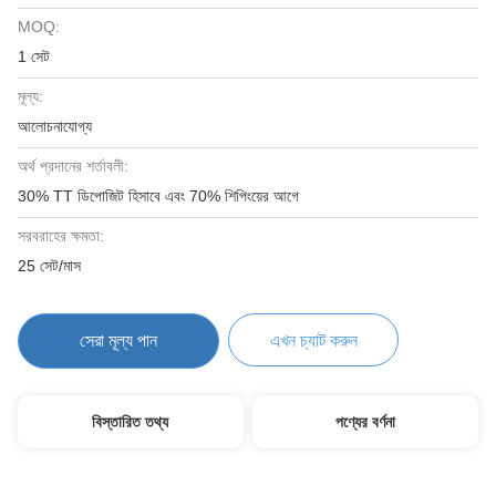
MOQ:
1 সেট
মূল্য:
আলোচনাযোগ্য
অর্থ প্রদানের শর্তাবলী:
30% TT ডিপোজিট হিসাবে এবং 70% শিপিংয়ের আগে
সরবরাহের ক্ষমতা:
25 সেট/মাস
সেরা মূল্য পান
এখন চ্যাট করুন
বিস্তারিত তথ্য
পণ্যের বর্ণনা