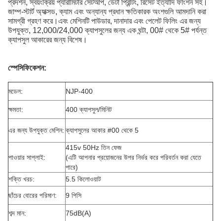
প্রদর্শন, স্বয়ংক্রিয় প্যারামিটার সেটআপ, ডেটা প্রিন্টিং, রিসেট ইত্যাদি ফাংশন সহ।
জাম্প-স্টার্ট অ্যাক্সড, ক্যাম এবং অন্যান্য প্রধান ক্ষতিকারক অংশগুলি আমদানি করা
সামগ্রী গ্রহণ করে।এবং মেশিনটি পাউডার, দানাদার এবং পেলেট ফিলিং এর জন্য
উপযুক্ত, 12,000/24,000 ক্যাপসুলের জন্য এক ঘন্টা, 00# থেকে 5# পর্যন্ত
ক্যাপসুল আকারের জন্য বিশেষ।
স্পেসিফিকেশন:
মডেল:
NJP-400
ক্ষমতা:
400 ক্যাপসুল/মিনিট
এর জন্য উপযুক্ত মেশিন:
ক্যাপসুলের আকার #00 থেকে 5
415v 50Hz তিন ফেজ
পাওয়ার সাপ্লাই:
(এটি আপনার প্রয়োজনের উপর নির্ভর করে পরিবর্তন করা যেতে
পারে)
শক্তি খরচ:
5.5 কিলোওয়াট
ছাঁচের বোরের পরিমাণ:
9 পিসি
শব্দ মান:
75dB(A)