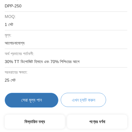
DPP-250
MOQ:
1 সেট
মূল্য:
আলোচনাযোগ্য
অর্থ প্রদানের শর্তাবলী:
30% TT ডিপোজিট হিসাবে এবং 70% শিপিংয়ের আগে
সরবরাহের ক্ষমতা:
25 সেট
সেরা মূল্য পান
এখন চ্যাট করুন
বিস্তারিত তথ্য
পণ্যের বর্ণনা