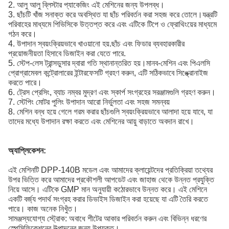
2. আলু আলু ব্লিস্টার প্যাকেজিং এই মেশিনের জন্য উপলব্ধ।
3. ছাঁচটি খাঁজ সনাক্ত করে অবস্থিত যা ছাঁচ পরিবর্তন করা সহজ করে তোলে।যন্ত্রটি
পরিবাহের মাধ্যমে পিভিসিকে উত্তপ্ত করে এবং এটিকে টিপে ও ফ্রোথিংয়ের মাধ্যমে
গঠন করে।
4. উপাদান স্বয়ংক্রিয়ভাবে খাওয়ানো হয়.ছাঁচ এবং ফিডার ব্যবহারকারীর
প্রয়োজনীয়তা হিসাবে ডিজাইন করা যেতে পারে.
5. স্টেপ-লেস ট্রান্সডুসার দ্বারা গতি স্থানান্তরিত হয়।মানব-মেশিন এবং পিএলসি
প্রোগ্রামেবল কন্ট্রোলারের ইন্টারফেসটি গ্রহণ করুন, এটি সঠিকভাবে সিঙ্ক্রোনাইজ
করতে পারে।
6. ট্রেস প্রেসিং, ব্যাচ নম্বর মুদ্রণ এবং স্কার্প সংগ্রহের সরঞ্জামগুলি গ্রহণ করুন।
7. স্টেপিং মোটর পুলিং উপাদান আরো নির্ভুলতা এবং সহজ সমন্বয়
8. মেশিন বন্ধ হয়ে গেলে গরম করার ছাঁচগুলি স্বয়ংক্রিয়ভাবে আলাদা হয়ে যাবে, যা
তাদের মধ্যে উপাদান রক্ষা করতে এবং মেশিনের আয়ু বাড়াতে অবদান রাখে।
অ্যাপ্লিকেশন:
এই মেশিনটি DPP-140B মডেল এবং আমাদের ক্লায়েন্টদের প্রতিক্রিয়া তথ্যের
উপর ভিত্তি করে আমাদের প্রকৌশলী আপডেট এবং জাহাজ থেকে উন্নত প্রযুক্তি
নিয়ে আসে। এটিকে GMP মান অনুযায়ী কঠোরভাবে উন্নত করে। এই মেশিনে
একটি বর্জ্য পদার্থ সংগ্রহ করার ডিভাইস ডিজাইন করা হয়েছে যা এটি তৈরি করতে
পারে। কাজ অনেক নিখুঁত।
সামঞ্জস্যযোগ্য স্ট্রোক: অবাধে শীটের আকার পরিবর্তন করুন এবং বিভিন্ন ধরণের
স্পেসিফিকেশনের উত্পাদনের জন্য উপযুক্ত।