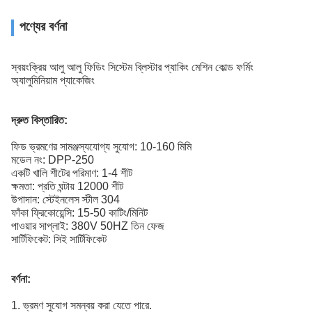
পণ্যের বর্ণনা
স্বয়ংক্রিয় আলু আলু ফিডিং সিস্টেম ব্লিস্টার প্যাকিং মেশিন কোল্ড ফর্মিং
অ্যালুমিনিয়াম প্যাকেজিং
দ্রুত বিস্তারিত:
ফিড ভ্রমণের সামঞ্জস্যযোগ্য সুযোগ: 10-160 মিমি
মডেল নং: DPP-250
একটি খালি শীটের পরিমাণ: 1-4 শীট
ক্ষমতা: প্রতি ঘন্টায় 12000 শীট
উপাদান: স্টেইনলেস স্টীল 304
ফাঁকা ফ্রিকোয়েন্সি: 15-50 কাটিং/মিনিট
পাওয়ার সাপ্লাই: 380V 50HZ তিন ফেজ
সার্টিফিকেট: সিই সার্টিফিকেট
বর্ণনা:
1. ভ্রমণ সুযোগ সমন্বয় করা যেতে পারে.