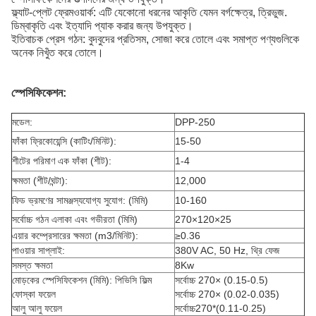
ফ্ল্যাট-প্লেট ফ্রেমওয়ার্ক: এটি যেকোনো ধরনের আকৃতি যেমন বর্গক্ষেত্র, ত্রিভুজ.
ডিম্বাকৃতি এবং ইত্যাদি প্যাক করার জন্য উপযুক্ত।
ইতিবাচক প্রেস গঠন: বুদবুদের প্রতিসম, সোজা করে তোলে এবং সমাপ্ত পণ্যগুলিকে
অনেক নিখুঁত করে তোলে।
স্পেসিফিকেশন:
মডেল:
DPP-250
ফাঁকা ফ্রিকোয়েন্সি (কাটিং/মিনিট):
15-50
শীটের পরিমাণ এক ফাঁকা (শীট):
1-4
ক্ষমতা (শীট/ঘন্টা):
12,000
ফিড ভ্রমণের সামঞ্জস্যযোগ্য সুযোগ: (মিমি)
10-160
সর্বোচ্চ গঠন এলাকা এবং গভীরতা (মিমি)
270×120×25
এয়ার কম্প্রেসারের ক্ষমতা (m3/মিনিট):
≥0.36
পাওয়ার সাপ্লাই:
380V AC, 50 Hz, থ্রি ফেজ
সমস্ত ক্ষমতা
8Kw
মোড়কের স্পেসিফিকেশন (মিমি): পিভিসি ফিল্ম
সর্বোচ্চ 270× (0.15-0.5)
ফোস্কা ফয়েল
সর্বোচ্চ 270× (0.02-0.035)
আলু আলু ফয়েল
সর্বোচ্চ270*(0.11-0.25)