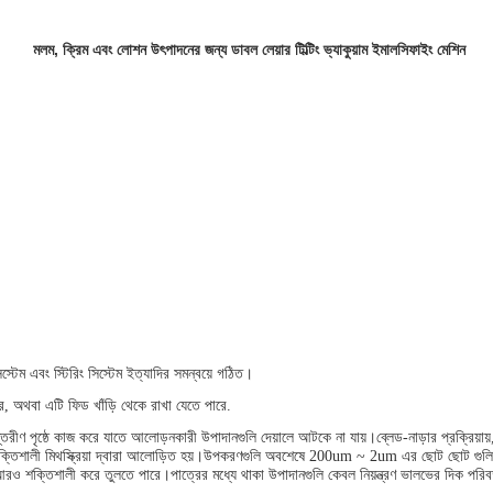
মলম, ক্রিম এবং লোশন উৎপাদনের জন্য ডাবল লেয়ার টিল্টিং ভ্যাকুয়াম ইমালসিফাইং মেশিন
টেম এবং স্টিরিং সিস্টেম ইত্যাদির সমন্বয়ে গঠিত।
্র, অথবা এটি ফিড খাঁড়ি থেকে রাখা যেতে পারে.
্যন্তরীণ পৃষ্ঠে কাজ করে যাতে আলোড়নকারী উপাদানগুলি দেয়ালে আটকে না যায়।ব্লেড-নাড়ার প্রক্রিয়
ক্তিশালী মিথস্ক্রিয়া দ্বারা আলোড়িত হয়।উপকরণগুলি অবশেষে 200um ~ 2um এর ছোট ছোট গুলিয়ে চূর
কে আরও শক্তিশালী করে তুলতে পারে।পাত্রের মধ্যে থাকা উপাদানগুলি কেবল নিয়ন্ত্রণ ভালভের দিক পরি