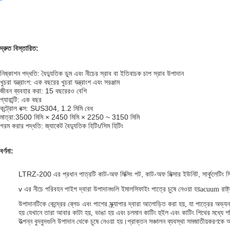
দ্রুত বিস্তারিত:
নিষ্কাশন পদ্ধতি: বৈদ্যুতিক ডুম এবং নীচের স্রাব বা ইতিবাচক চাপ স্রাব উপাদান
খুচরা যন্ত্রাংশ: এক বছরের খুচরা যন্ত্রাংশ এবং সরঞ্জাম
জীবন ব্যবহার করা: 15 বছরেরও বেশি
গ্যারান্টি: এক বছর
কন্ট্রোল বক্স: SUS304, 1.2 মিমি বেধ
মাত্রা:
3500 মিমি × 2450 মিমি × 2250 ~ 3150 মিমি
গরম করার পদ্ধতি: জ্যাকেট বৈদ্যুতিক হিটিং/সিম হিটিং
বর্ণনা:
LTRZ-200 এর প্রধান পাত্রটি কাট-অফ মিক্সিং পট, কাট-অফ মিক্সার ইউনিট, সার্কুলেটিং সিস্
v এর নীচে পরিবহন পাইপ দ্বারা উপাদানগুলি ইমালসিফাইং পাত্রে চুষে নেওয়া হয়
acuum রাষ্ট
উপাদানটিকে কেন্দ্রের ব্লেড এবং পাশের স্ক্র্যাপার দ্বারা আলোড়িত করা হয়, যা পাত্রের অভ
হয় যেখানে তারা আবার কাটা হয়, ভাঙা হয় এবং চলমান কাটিং হুইল এবং কাটিং শিথের মধ্যে শ
উত্পন্ন বুদবুদগুলি উপাদান থেকে চুষে নেওয়া হয়।প্রাক্তন সঞ্চালন ব্যবস্থা সমজাতীয়করণ