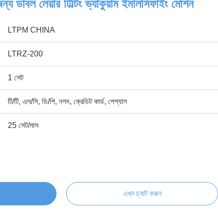
য ডাবল লেয়ার টিল্টিং ভ্যাকুয়াম ইমালসিফাইং মেশিন
LTPM CHINA
LTRZ-200
1 সেট
টি/টি, এল/সি, ডি/পি, নগদ, ক্রেডিট কার্ড, পেপ্যাল
25 সেট/মাস
এখন চ্যাট করুন