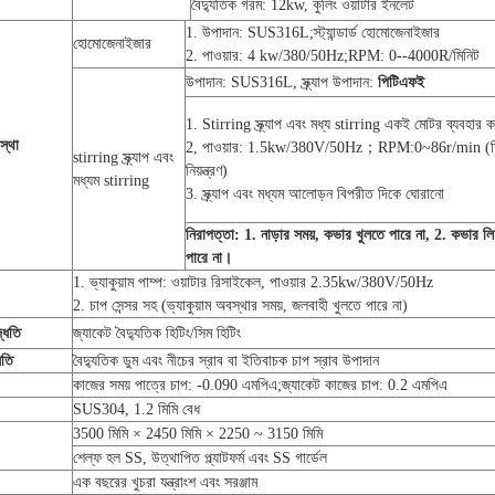
বৈদ্যুতিক গরম: 12kw, কুলিং ওয়াটার ইনলেট
1. উপাদান: SUS316L;স্ট্যান্ডার্ড হোমোজেনাইজার
হোমোজেনাইজার
2. পাওয়ার: 4 kw/380/50Hz;RPM: 0--4000R/মিনিট
উপাদান: SUS316L, স্ক্র্যাপ উপাদান:
পিটিএফই
1. Stirring স্ক্র্যাপ এবং মধ্য stirring একই মোটর ব্যবহার ক
স্থা
2, পাওয়ার: 1.5kw/380V/50Hz；RPM:0~86r/min (ফ্রি
stirring স্ক্র্যাপ এবং
নিয়ন্ত্রণ)
মধ্যম stirring
3. স্ক্র্যাপ এবং মধ্যম আলোড়ন বিপরীত দিকে ঘোরানো
নিরাপত্তা: 1. নাড়ার সময়, কভার খুলতে পারে না, 2. কভার লিফ্
পারে না।
1. ভ্যাকুয়াম পাম্প: ওয়াটার রিসাইকেল, পাওয়ার 2.35kw/380V/50Hz
2. চাপ সেন্সর সহ (ভ্যাকুয়াম অবস্থার সময়, জলবাহী খুলতে পারে না)
্ধতি
জ্যাকেট বৈদ্যুতিক হিটিং/সিম হিটিং
ধতি
বৈদ্যুতিক ডুম এবং নীচের স্রাব বা ইতিবাচক চাপ স্রাব উপাদান
কাজের সময় পাত্রে চাপ: -0.090 এমপিএ;জ্যাকেট কাজের চাপ: 0.2 এমপিএ
SUS304, 1.2 মিমি বেধ
3500 মিমি × 2450 মিমি × 2250 ~ 3150 মিমি
শেল্ফ হল SS, উত্থাপিত প্ল্যাটফর্ম এবং SS গার্ডেল
এক বছরের খুচরা যন্ত্রাংশ এবং সরঞ্জাম