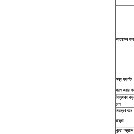
আলোড়ন ব্যব
শুন্য পদ্ধতি
গরম করার পদ
নিষ্কাশন পদ্
চাপ
নিয়ন্ত্রণ বাক্স
মাত্রা
খুচরা যন্ত্রাংশ