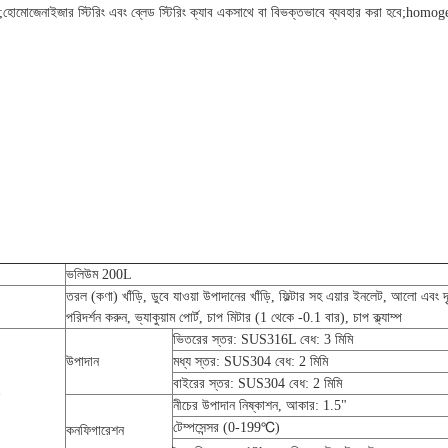
ে;হোমোজেনাইজার স্টিরিং এবং ব্লেড স্টিরিং ক্যাব একসাথে বা বিভক্তভাবে ব্যবহার করা হবে;homogen
ভলিউম 200L
তরল (কণা) খাঁড়ি, ডুবে যাওয়া উপাদানের খাঁড়ি, ফিল্টার সহ এয়ার ইনলেট, আলো এবং দৃষ
পরিদর্শন করুন, ভ্যাকুয়াম পোর্ট, চাপ মিটার (1 থেকে -0.1 বার), চাপ ক্ল্যাম্প
ভিতরের স্তর: SUS316L বেধ: 3 মিমি
উপাদান
মধ্য স্তর: SUS304 বেধ: 2 মিমি
বাইরের স্তর: SUS304 বেধ: 2 মিমি
নীচের উপাদান নিষ্কাশন, আকার: 1.5"
টেম্পসেন্সর (0-199℃)
কনফিগারেশন