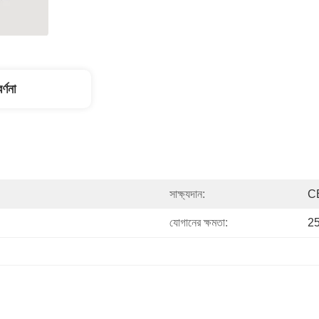
র্ণনা
সাক্ষ্যদান:
C
যোগানের ক্ষমতা:
25