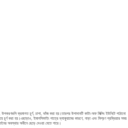
ায়, উপকরণগুলি ক্রমাগত চূর্ণ, চাপা, ভাঁজ করা হয়।তারপর উপাদানটি কাটা-অফ মিক্সিং ইউনিটে পাঠানো
্ণ করা হয়।এছাড়াও, ইমালসিফাইং পাত্রে ভ্যাকুয়ামের কারণে, নাড়া এবং মিশ্রণ প্রক্রিয়ার সময়
বর্তনের অবস্থার অধীনে ছেড়ে দেওয়া যেতে পারে।