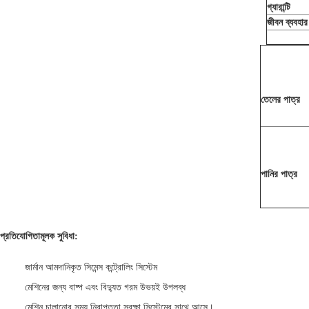
গ্যারান্টি
জীবন ব্যবহার
তেলের পাত্র
পানির পাত্র
প্রতিযোগিতামূলক সুবিধা:
জার্মান আমদানিকৃত সিমেন্স কন্ট্রোলিং সিস্টেম
মেশিনের জন্য বাষ্প এবং বিদ্যুত গরম উভয়ই উপলব্ধ
মেশিন চালানোর সময় নিরাপত্তা সুরক্ষা সিস্টেমের সাথে আসে।