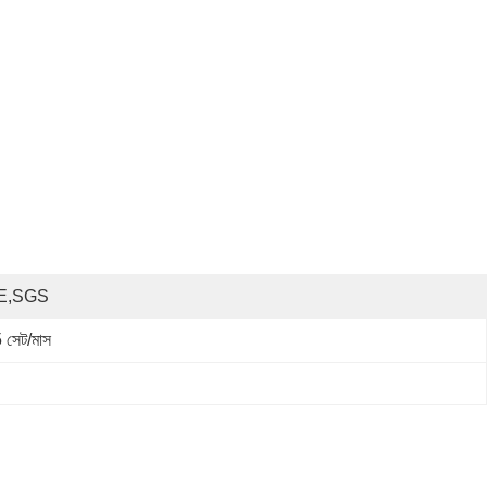
E,SGS
 সেট/মাস