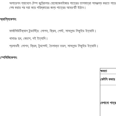
অপারেশন প্যানেলে টেম্প কন্ট্রোলার হোমোজেনাইজার পাত্রের তাপমাত্রা সামঞ্জস্য করতে পার
শেষ করার পর দয়া করে পরিষ্কারের জন্য পাত্রের আবরণটি উঠান।
অ্যাপ্লিকেশন:
ফার্মাসিউটিক্যাল ইন্ডাস্ট্রি: লোশন, ক্রিম, পেস্ট, সাসপেন্ড লিকুইড ইত্যাদি।
খাবারঃ দুধ, কেচাপ, দই ইত্যাদি।
প্রসাধনী: লোশন, ক্রিম, টুথপেস্ট, তৈলাক্ত তরল, সাসপেন্ড লিকুইড ইত্যাদি।
স্পেসিফিকেশন:
ক্ষমতা
কেটলি কভার
মেশানো পাত্র