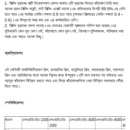
1. মিক্সিং ড্রামের মাল্টি ডিরেকশনাল মোশন থাকায় এটি ড্রামের ভিতরে কাঁচামাল তৈরি করে
অনেক ক্রস-মিক্সিং পয়েন্ট, তাই মিক্সিং এফেক্ট ভালো।এর অভিন্নতার ডিগ্রী 99.9% এর বেশি
হতে পারে।এর সর্বোচ্চ লোডিং দক্ষতা 0.9 হতে পারে (সাধারণ মিক্সারের লোডিং দক্ষতা 0.4～
0.6)।এর মিশ্রণের সময় কম এবং এর কার্যকারিতা বেশি।
2. মিক্সিং ড্রামের নকশা অনন্য।এর ভেতরের দেয়ালটি সূক্ষ্মভাবে পালিশ করা হয়েছে।এর
সুবিধাগুলি কোন মৃত কোণ নেই, কাঁচামালে কোন দূষণ নেই, নিঃসরণে সুবিধাজনক, পরিষ্কার করা
সহজ এবং আরও অনেক কিছু।
অ্যাপ্লিকেশন:
এই মেশিনটি ফার্মাসিউটিক্যাল শিল্প, রাসায়নিক শিল্প, ধাতুবিদ্যা শিল্প, খাদ্যদ্রব্য শিল্প, স্থাপত্য
শিল্প এবং প্রতিষ্ঠানের মতো অনেক শিল্পের জন্য উপযুক্ত।এটি ভাল তরলতা সহ পাউডার এবং
গ্রানুল কাঁচামাল মিশ্রিত করতে পারে এবং মিশ্র কাঁচামালগুলিকে সেরা মিশ্রিত অবস্থায় পৌঁছে
দিতে পারে।
স্পেসিফিকেশন:
মডেল
এসওয়াইএইচ-100
এসওয়াইএইচ
এসওয়াইএইচ-400
এসওয়াইএইচ-600
এসওয
-200
-800