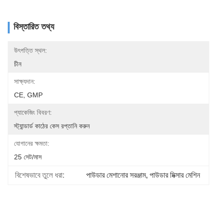
বিস্তারিত তথ্য
উৎপত্তি স্থল:
চীন
সাক্ষ্যদান:
CE, GMP
প্যাকেজিং বিবরণ:
স্ট্যান্ডার্ড কাঠের কেস রপ্তানি করুন
যোগানের ক্ষমতা:
25 সেট/মাস
বিশেষভাবে তুলে ধরা:
পাউডার মেশানোর সরঞ্জাম
, 
পাউডার মিক্সার মেশিন