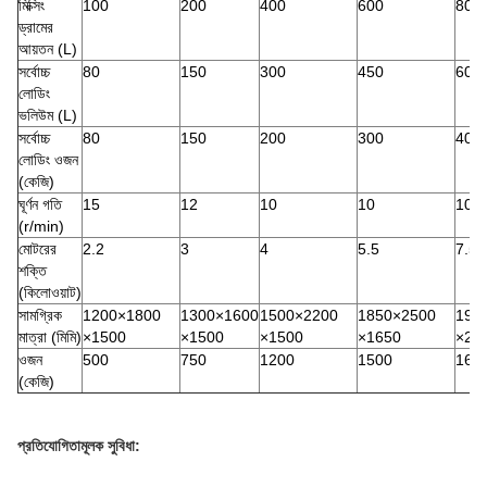
মিক্সিং
100
200
400
600
800
ড্রামের
আয়তন (L)
সর্বোচ্চ
80
150
300
450
600
লোডিং
ভলিউম (L)
সর্বোচ্চ
80
150
200
300
400
লোডিং ওজন
(কেজি)
ঘূর্ণন গতি
15
12
10
10
10
(r/min)
মোটরের
2.2
3
4
5.5
7.5
শক্তি
(কিলোওয়াট)
সামগ্রিক
1200×1800
1300×1600
1500×2200
1850×2500
190
মাত্রা (মিমি)
×1500
×1500
×1500
×1650
×21
ওজন
500
750
1200
1500
165
(কেজি)
প্রতিযোগিতামূলক সুবিধা: