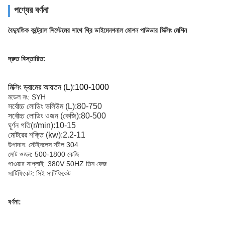
পণ্যের বর্ণনা
বৈদ্যুতিক কন্ট্রোল সিস্টেমের সাথে থ্রি ডাইমেনশনাল মোশন পাউডার মিক্সিং মেশিন
দ্রুত বিস্তারিত:
মিক্সিং ড্রামের আয়তন (L):100-1000
মডেল নং: SYH
সর্বোচ্চ লোডিং ভলিউম (L):80-750
সর্বোচ্চ লোডিং ওজন (কেজি):80-500
ঘূর্ণন গতি(r/min):10-15
মোটরের শক্তি (kw):2.2-11
উপাদান: স্টেইনলেস স্টীল 304
মোট ওজন: 500-1800 কেজি
পাওয়ার সাপ্লাই: 380V 50HZ তিন ফেজ
সার্টিফিকেট: সিই সার্টিফিকেট
বর্ণনা: