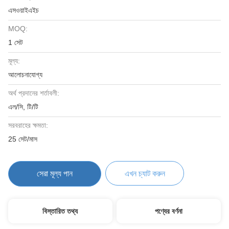
এসওয়াইএইচ
MOQ:
1 সেট
মূল্য:
আলোচনাযোগ্য
অর্থ প্রদানের শর্তাবলী:
এল/সি, টি/টি
সরবরাহের ক্ষমতা:
25 সেট/মাস
সেরা মূল্য পান
এখন চ্যাট করুন
বিস্তারিত তথ্য
পণ্যের বর্ণনা