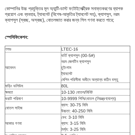
কোম্পানির উচ্চ প্রযুক্তির মূল অ্যান্টি-ডাস্ট ফটোইলেক্ট্রিক সনাক্তকরণের ব্যাপক
প্রয়োগ এবং ব্যবহার, ট্যাবলেট (বিশেষ-আকৃতির ট্যাবলেট সহ), ক্যাপসুল, নরম
ক্যাপসুল (স্বচ্ছ, অস্বচ্ছ), বোতলজাত করার জন্য পিল গণনা করতে পারে;
স্পেসিফিকেশন:
ণশড
LTEC-16
ভর্তি ক্যাপসুল (00-5#)
নরম জেলটিন ক্যাপসুল
আবেদন
চুইংগাম
ট্যাবলেট
মেশিন পরিসীমা অধীনে অন্যান্য কঠিন বস্তু
ফড়িং ভলিউম
80L
ক্ষমতা
10-130 বোতল/মিনিট
ভরাট পরিমাণ
10-9999 পিসি/বোতল (নিয়ন্ত্রণযোগ্য)
ব্যাস: 30-75 মিমি
বোতল সাইজ
উচ্চতা: 40-250 মিমি
বেধ: 3-10 মিমি
আকার গণনা
ব্যাস: 3-15 মিমি
দৈর্ঘ্য: 3-25 মিমি