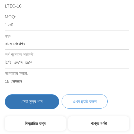
LTEC-16
MOQ:
1 সেট
মূল্য:
আলোচনাযোগ্য
অর্থ প্রদানের শর্তাবলী:
টি/টি, এল/সি, ডি/পি
সরবরাহের ক্ষমতা:
15 সেট/মাস
সেরা মূল্য পান
এখন চ্যাট করুন
বিস্তারিত তথ্য
পণ্যের বর্ণনা