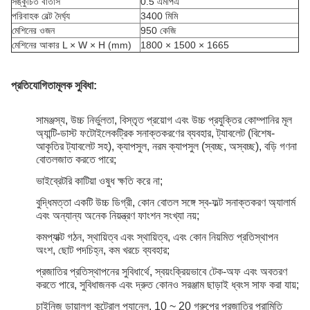
সঙ্কুচিত বাতাস
0.5 এমপিএ
পরিবাহক বেল্ট দৈর্ঘ্য
3400 মিমি
মেশিনের ওজন
950 কেজি
মেশিনের আকার L × W × H (mm)
1800 × 1500 × 1665
প্রতিযোগিতামূলক সুবিধা:
সামঞ্জস্য, উচ্চ নির্ভুলতা, বিস্তৃত প্রয়োগ এবং উচ্চ প্রযুক্তির কোম্পানির মূল
অ্যান্টি-ডাস্ট ফটোইলেকট্রিক সনাক্তকরণের ব্যবহার, ট্যাবলেট (বিশেষ-
আকৃতির ট্যাবলেট সহ), ক্যাপসুল, নরম ক্যাপসুল (স্বচ্ছ, অস্বচ্ছ), বড়ি গণনা
বোতলজাত করতে পারে;
ভাইব্রেটরি কাটিয়া ওষুধ ক্ষতি করে না;
বুদ্ধিমত্তা একটি উচ্চ ডিগ্রী, কোন বোতল সঙ্গে স্ব-ফল্ট সনাক্তকরণ অ্যালার্ম
এবং অন্যান্য অনেক নিয়ন্ত্রণ ফাংশন সংখ্যা নয়;
কমপ্যাক্ট গঠন, স্থায়িত্ব এবং স্থায়িত্ব, এবং কোন নিয়মিত প্রতিস্থাপন
অংশ, ছোট পদচিহ্ন, কম খরচে ব্যবহার;
প্রজাতির প্রতিস্থাপনের সুবিধার্থে, স্বয়ংক্রিয়ভাবে টেক-অফ এবং অবতরণ
করতে পারে, সুবিধাজনক এবং দ্রুত কোনও সরঞ্জাম ছাড়াই ধ্বংস সাফ করা যায়;
চাইনিজ ডায়ালগ কন্ট্রোল প্যানেল, 10 ~ 20 গ্রুপের প্রজাতির পরামিতি