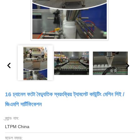
16 চ্যানেল ফটো বৈদ্যুতিক স্বয়ংক্রিয় ট্যাবলেট কাউন্টিং মেশিন সিই /
জিএমপি সার্টিফিকেশন
ব্র্যান্ড নাম:
LTPM China
মডেল নম্বর: