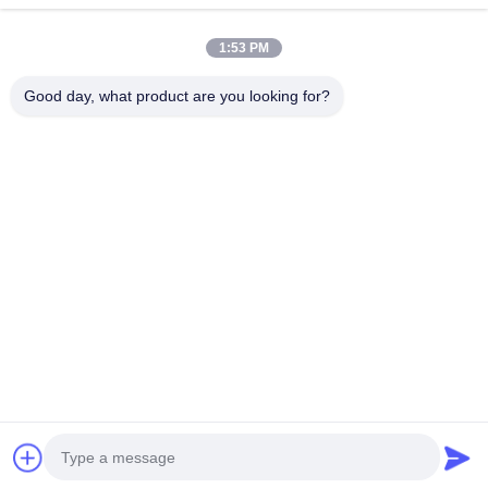
আমাদের ঠিকানা
1:53 PM
কোম্পানির ঠিকানা
28 তম, জিউয়ান আরডি, জিউলি ইন্ডাস্ট্রিয়াল জোন, শাংওয়াং। রুইয়ান শহর, ঝেজিয়াং,
Good day, what product are you looking for?
চীন
কারখানার ঠিকানা
28 তম, জিউয়ান আরডি, জিউলি ইন্ডাস্ট্রিয়াল জোন, শাংওয়াং। রুইয়ান শহর, ঝেজিয়াং,
চীন
টেলিফোন
0086-577-65158955
চীন ভাল মানের ফার্মাসিউটিক্যাল প্রসেসিং মেশিন সরবরাহকারী. কপিরাইট © -2026
Leadtop Pharmaceutical Machinery . সমস্ত অধিকার সংরক্ষিত.
গোপনীয়তা নীতি
|
সাইটম্যাপ