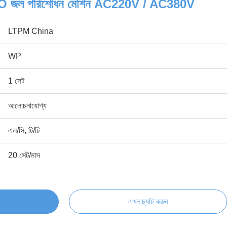
বল RO জল পরিশোধন মেশিন AC220V / AC380V
LTPM China
WP
1 সেট
আলোচনাযোগ্য
এল/সি, টি/টি
20 সেট/মাস
এখন চ্যাট করুন