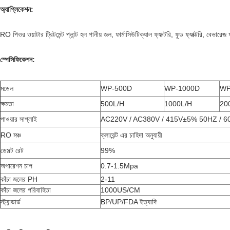
অ্যাপ্লিকেশন:
RO পিওর ওয়াটার ট্রিটমেন্ট প্লান্ট হল পানীয় জল, ফার্মাসিউটিক্যাল ফ্যাক্টরি, ফুড ফ্যাক্টরি, বেভা
স্পেসিফিকেশন:
মডেল
WP-500D
WP-1000D
WP
ক্ষমতা
500L/H
1000L/H
20
পাওয়ার সাপ্লাই
AC220V / AC380V / 415V±5% 50HZ / 60H
RO মঞ্চ
ক্লায়েন্ট এর চাহিদা অনুযায়ী
ডেসল্ট রেট
99%
অপারেশন চাপ
0.7-1.5Mpa
কাঁচা জলের PH
2-11
কাঁচা জলের পরিবাহিতা
1000US/CM
স্ট্যান্ডার্ড
BP/UP/FDA ইত্যাদি