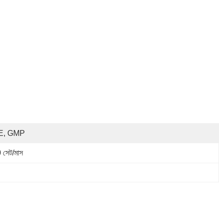
E, GMP
 সেট/মাস