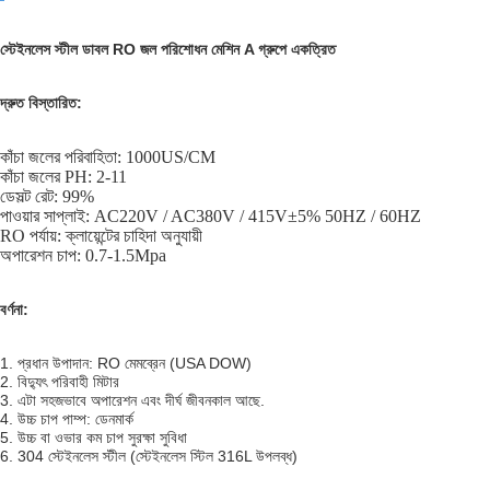
স্টেইনলেস স্টীল ডাবল RO জল পরিশোধন মেশিন A গ্রুপে একত্রিত
দ্রুত বিস্তারিত:
কাঁচা জলের পরিবাহিতা: 1000US/CM
কাঁচা জলের PH: 2-11
ডেসল্ট রেট: 99%
পাওয়ার সাপ্লাই: AC220V / AC380V / 415V±5% 50HZ / 60HZ
RO পর্যায়: ক্লায়েন্টের চাহিদা অনুযায়ী
অপারেশন চাপ: 0.7-1.5Mpa
বর্ণনা:
1. প্রধান উপাদান: RO মেমব্রেন (USA DOW)
2. বিদ্যুৎ পরিবাহী মিটার
3. এটা সহজভাবে অপারেশন এবং দীর্ঘ জীবনকাল আছে.
4. উচ্চ চাপ পাম্প: ডেনমার্ক
5. উচ্চ বা ওভার কম চাপ সুরক্ষা সুবিধা
6. 304 স্টেইনলেস স্টীল (স্টেইনলেস স্টিল 316L উপলব্ধ)