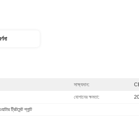
র্ণনা
সাক্ষ্যদান:
C
যোগানের ক্ষমতা:
20
াটার ট্রিটমেন্ট প্লান্ট