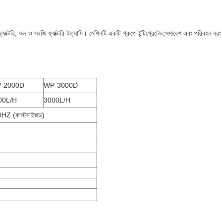
রেজ ফ্যাক্টরি, ফল ও সবজি ফ্যাক্টরি ইত্যাদি। মেশিনটি একটি গ্রুপে ইন্টিগ্রেটেড;সমাবেশ এবং পরিবহন বর
-2000D
WP-3000D
00L/H
3000L/H
Z (কাস্টমাইজড)