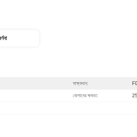
র্ণনা
সাক্ষ্যদান:
F
যোগানের ক্ষমতা:
25