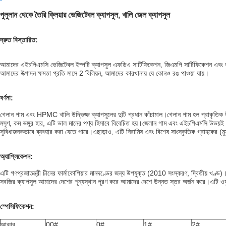
পুলুলান থেকে তৈরি ক্লিয়ার ভেজিটেবল ক্যাপসুল, খালি জেল ক্যাপসুল
দ্রুত বিস্তারিত:
আমাদের এইচপিএমসি ভেজিটেবল ইম্পটি ক্যাপসুল এফডিএ সার্টিফিকেশন, জিএমপি সার্টিফিকেশন এবং 
আমাদের উত্পাদন ক্ষমতা প্রতি মাসে 2 বিলিয়ন, আমাদের কারখানায় যে কোনও রঙ পাওয়া যায়।
বর্ণনা:
গেলান গাম এবং HPMC খালি উদ্ভিজ্জ ক্যাপসুলের দুটি প্রধান কাঁচামাল।গেলান গাম হল প্রাকৃতিক 
মসৃণ, কম ভঙ্গুর হার, এটি ভাল মানের পণ্য হিসাবে বিবেচিত হয়।জেলান গাম এবং এইচপিএমসি উভয়ই প
সুবিধাজনকভাবে ব্যবহার করা যেতে পারে।এছাড়াও, এটি নিরামিষ এবং বিশেষ সাংস্কৃতিক গ্রাহকের (মুসলিম,
অ্যাপ্লিকেশন:
এটি গণপ্রজাতন্ত্রী চীনের ফার্মাকোপিয়ার মানদণ্ডের জন্য উপযুক্ত (2010 সংস্করণ, দ্বিতীয়
সবজির ক্যাপসুল আমাদের দেশের শূন্যস্থান পূরণ করে আমাদের দেশে উন্নত স্তর অর্জন করে।এটি ওষ
স্পেসিফিকেশন:
আকার
00#
0#
1#
2#