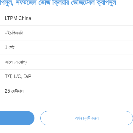
পসুল, সফটজেল ভেজি ক্লিয়ার ভেজিটেবল ক্যাপসুল
LTPM China
এইচপিএমসি
1 সেট
আলোচনাযোগ্য
T/T, L/C, D/P
25 সেট/মাস
এখন চ্যাট করুন