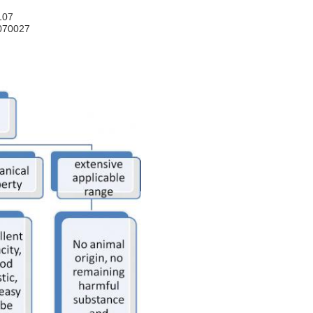
7107
7/070027