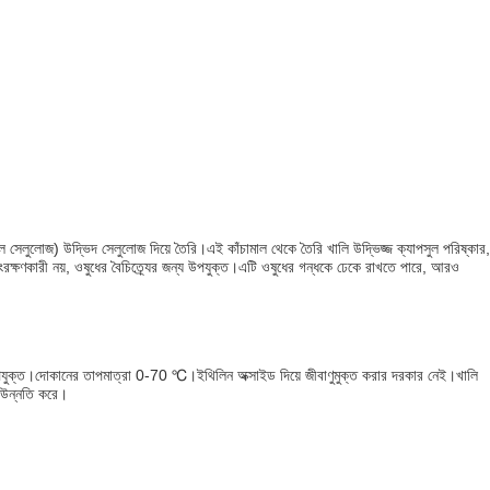
েলুলোজ) উদ্ভিদ সেলুলোজ দিয়ে তৈরি।এই কাঁচামাল থেকে তৈরি খালি উদ্ভিজ্জ ক্যাপসুল পরিষ্কার,
রক্ষণকারী নয়, ওষুধের বৈচিত্র্যের জন্য উপযুক্ত।এটি ওষুধের গন্ধকে ঢেকে রাখতে পারে, আরও
উপযুক্ত।দোকানের তাপমাত্রা 0-70 ℃।ইথিলিন অক্সাইড দিয়ে জীবাণুমুক্ত করার দরকার নেই।খালি
র উন্নতি করে।