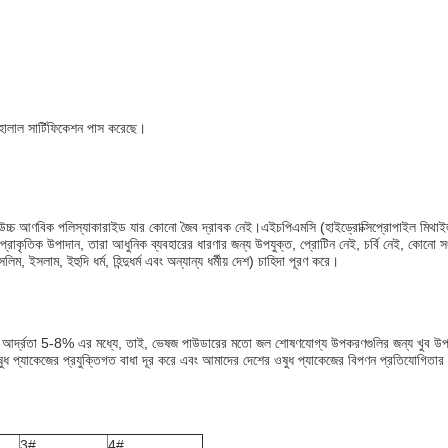
হালাল সার্টিফিকেশন পাস করেছে।
উচ্চ আণবিক পলিস্যাকারাইড যার কোনো জৈব দ্রাবক নেই।এইচপিএমসি (হাইড্রোক্সিপ্রোপাইল মিথাইল স
্রাকৃতিক উপাদান, তারা আধুনিক ব্যবহারের ধারণার জন্য উপযুক্ত, প্রোটিন নেই, চর্বি নেই, কোনো সং
 ইসলাম, ইহুদি ধর্ম, হিন্দুধর্ম এবং অন্যান্য ধর্মীয় দেশ) চাহিদা পূরণ করে।
 খণ্ড)।আর্দ্রতা 5-8% এর মধ্যে, তাই, ভেষজ পাউডারের মতো জল শোষণযোগ্য উপকরণগুলির জন্য খুব 
ুধ প্যাকেজের প্রযুক্তিগত বাধা দূর করে এবং আমাদের দেশের ওষুধ প্যাকেজের বিপণন প্রতিযোগিতা
3#
4#