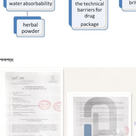
শংসাপত্র: