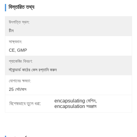
বিস্তারিত তথ্য
উৎপত্তি স্থল:
চীন
সাক্ষ্যদান:
CE, GMP
প্যাকেজিং বিবরণ:
স্ট্যান্ডার্ড কাঠের কেস রপ্তানি করুন
যোগানের ক্ষমতা:
25 সেট/মাস
encapsulating মেশিন
, 
বিশেষভাবে তুলে ধরা:
encapsulation সরঞ্জাম