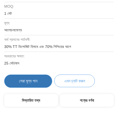
MOQ:
1 সেট
মূল্য:
আলোচনাযোগ্য
অর্থ প্রদানের শর্তাবলী:
30% TT ডিপোজিট হিসাবে এবং 70% শিপিংয়ের আগে
সরবরাহের ক্ষমতা:
25 সেট/মাস
সেরা মূল্য পান
এখন চ্যাট করুন
বিস্তারিত তথ্য
পণ্যের বর্ণনা