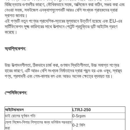
বিচ্ছিন্নতার গুণাবলীর কারণে, মৌখিকভাবে সহজ, অক্সিজেন করা কঠিন, সঞ্চয় করা এবং
নেওয়া সহজ, সফটজেল এনক্যাপসুলেশনটি আরও বেশি সংখ্যক গ্রাহকদের দ্বারা
স্বাগত জানায়।
এই পণ্যটি নতুন পণ্যের প্রাদেশিক-স্তরের মূল্যায়নে উত্তীর্ণ হয়েছে এবং EU-এর
সার্টিফিকেশন সূক্ষ্ম কারিগরের সাথে উত্পাদনে পেটেন্ট প্রযুক্তির দুটি আইটেম গ্রহণ
করেছে।
অ্যাপ্লিকেশন:
উচ্চ উত্পাদনশীলতা, ঠিকভাবে চার্জ করা, গুণমান স্থিতিশীলতা, উচ্চ সমাপ্ত পণ্যের
হারের কারণে, এটি আরও বেশি সংখ্যক নির্মাতাদের দ্বারা পছন্দ হয় এবং ওষুধ, স্বাস্থ্য
পণ্য, প্রসাধনী এবং গেম-কালার বল এবং আরও অনেক ক্ষেত্রে ব্যবহৃত হয়।
স্পেসিফিকেশন:
আইটেম/মডেল
LTRJ-250
ডাই রোলের ঘূর্ণমান গতি
0-5rpm
ফ্লো সিঙ্গেল-পিলার পিস্তলের জন্য ভলিউম সরবরাহ
0-2 মিলি
করা