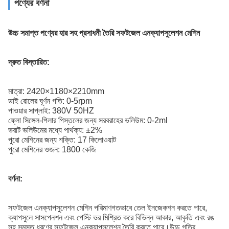
পণ্যের বর্ণনা
উচ্চ সমাপ্ত পণ্যের হার সহ প্রসাধনী তৈরি সফটজেল এনক্যাপসুলেশন মেশিন
দ্রুত বিস্তারিত:
মাত্রা: 2420×1180×2210mm
ডাই রোলের ঘূর্ণন গতি: 0-5rpm
পাওয়ার সাপ্লাই: 380V 50HZ
ফ্লো সিঙ্গেল-পিলার পিস্তলের জন্য সরবরাহের ভলিউম: 0-2ml
ভরাট ভলিউমের মধ্যে পার্থক্য: ±2%
পুরো মেশিনের জন্য শক্তি: 17 কিলোওয়াট
পুরো মেশিনের ওজন: 1800 কেজি
বর্ণনা:
সফটজেল এনক্যাপসুলেশন মেশিন পরিমাণগতভাবে তেল ইনজেকশন করতে পারে,
ক্যাপসুলে সাসপেনশন এবং পেস্টি ভর মিশ্রিত করে বিভিন্ন আকার, আকৃতি এবং রঙ
সহ সমস্ত ধরণের সফটজেল এনক্যাপসুলেশন তৈরি করতে পারে।উচ্চ গতির