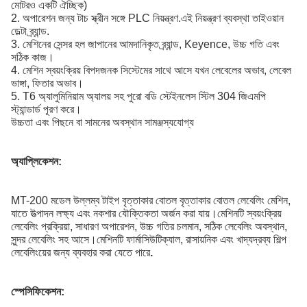
মোটরও একটি ঐচ্ছিক)
2. অপারেশন জন্য টাচ স্ক্রীন সঙ্গে PLC নিয়ন্ত্রণ.এই নিয়ন্ত্রণ ব্যবস্থা তাইওয়ান
ডেল্টা ব্র্যান্ড.
3. মেশিনের সেন্সর হল জাপানের আমদানিকৃত ব্র্যান্ড, Keyence, উচ্চ গতি এবং
সঠিক কাজ।
4. মেশিন স্বয়ংক্রিয় বিপদজনক সিস্টেমের সাথে আসে যখন লেবেলের অভাব, লেবেল
ভাঙ্গা, ফিতার অভাব।
5. T6 অ্যালুমিনিয়াম অ্যালয় সহ পুরো বডি স্টেইনলেস স্টিল 304 জিএমপি
স্ট্যান্ডার্ড পূরণ করে।
উচ্চতা এবং পিছনে বা সামনের অবস্থান সামঞ্জস্যযোগ্য
অ্যাপ্লিকেশন:
MT-200 মডেল উল্লম্ব টাইপ বৃত্তাকার বোতল বৃত্তাকার বোতল লেবেলিং মেশিন,
যাতে উত্পাদন লক্ষ্য এবং নকশার যৌক্তিকতা অর্জন করা যায়।মেশিনটি স্বয়ংক্রিয়
লেবেলিং প্রক্রিয়া, সাধারণ অপারেশন, উচ্চ গতির চলমান, সঠিক লেবেলিং অবস্থান,
সুন্দর লেবেলিং সহ আসে।মেশিনটি ফার্মাসিউটিক্যাল, রাসায়নিক এবং খাদ্যদ্রব্য শিল্প
লেবেলিংয়ের জন্য ব্যবহার করা যেতে পারে
.
স্পেসিফিকেশন: