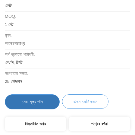
এমটি
MOQ:
1 সেট
মূল্য:
আলোচনাযোগ্য
অর্থ প্রদানের শর্তাবলী:
এল/সি, টি/টি
সরবরাহের ক্ষমতা:
25 সেট/মাস
সেরা মূল্য পান
এখন চ্যাট করুন
বিস্তারিত তথ্য
পণ্যের বর্ণনা