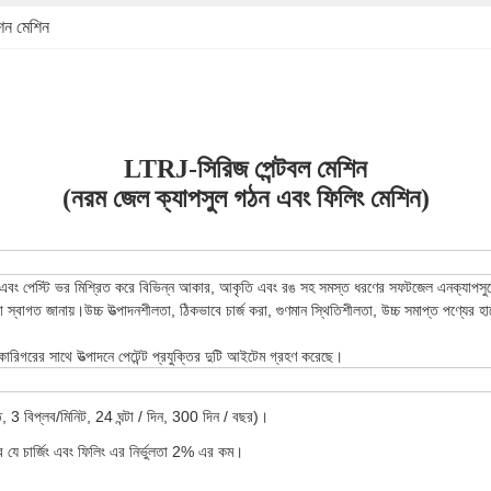
শন মেশিন
LTRJ-সিরিজ পেন্টবল মেশিন
(নরম জেল ক্যাপসুল গঠন এবং ফিলিং মেশিন)
ং পেস্টি ভর মিশ্রিত করে বিভিন্ন আকার, আকৃতি এবং রঙ সহ সমস্ত ধরণের সফটজেল এনক্যাপসুলেশ
গত জানায়।উচ্চ উত্পাদনশীলতা, ঠিকভাবে চার্জ করা, গুণমান স্থিতিশীলতা, উচ্চ সমাপ্ত পণ্যের হারের 
ম কারিগরের সাথে উত্পাদনে পেটেন্ট প্রযুক্তির দুটি আইটেম গ্রহণ করেছে।
ি, 3 বিপ্লব/মিনিট, 24 ঘন্টা / দিন, 300 দিন / বছর)।
 যে চার্জিং এবং ফিলিং এর নির্ভুলতা 2% এর কম।