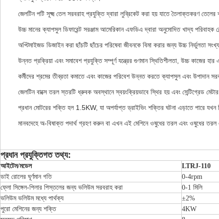
জেলটিন পটি সূক্ষ্ম তেল সরবরাহ প্রযুক্তি দ্বারা লুব্রিকেট করা হয় যাতে তৈলাক্তকরণ তেলের ব
উচ্চ মানের ক্যাপসুল ডিফারেন্ট সরঞ্জাম আমেরিকান এফডিএ দ্বারা অনুমোদিত খাদ্য পরিবাহক
অপ্টিমাইজড ডিজাইন করা ছাঁচটি ছাঁচের পরিষেবা জীবনকে বিমা করার জন্য উচ্চ নির্ভুলতা সংখ্যাসূ
উন্নত প্রক্রিয়া এবং সমাবেশ প্রযুক্তি সম্পূর্ণ যন্ত্রের গুণমান স্থিতিশীলতা, উচ্চ কাজের 
কর্মীদের শ্রমের তীব্রতা কমাতে এবং কাজের পরিবেশ উন্নত করতে ক্যাপসুল এবং উপাদান সরবর
জেলটিন বাক্সে তরল স্তরটি ধ্রুবক অবস্থানে স্বয়ংক্রিয়ভাবে স্থির হয় এবং সেন্টিগ্রেড মেট
প্রধান মোটরের শক্তি হল 1.5KW, যা অপর্যাপ্ত ড্রাইভিং শক্তির ঘটনা এড়াতে পারে যখন 
মানবদেহে অ-বিষাক্ত পদার্থ গ্রহণ করুন বা এখন এই মেশিনে ওষুধের তরল এবং ওষুধের তরল 
প্রধান প্রযুক্তিগত তথ্য:
আইটেম/মডেল
LTRJ-110
ডাই রোলের ঘূর্ণমান গতি
0-4rpm
ফ্লো সিঙ্গেল-পিলার পিস্তলের জন্য ভলিউম সরবরাহ করা
0-1 মিলি
ভলিউম ভলিউম মধ্যে পার্থক্য
±2%
পুরো মেশিনের জন্য শক্তি
4KW