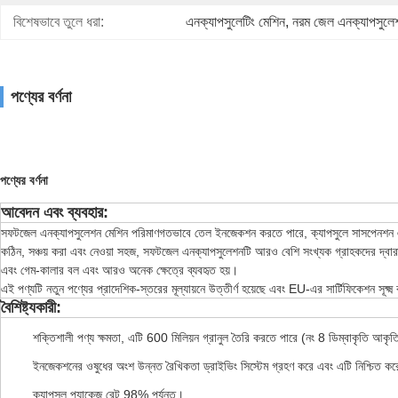
বিশেষভাবে তুলে ধরা:
এনক্যাপসুলেটিং মেশিন
, 
নরম জেল এনক্যাপসুলে
পণ্যের বর্ণনা
পণ্যের বর্ণনা
আবেদন এবং ব্যবহার:
সফটজেল এনক্যাপসুলেশন মেশিন পরিমাণগতভাবে তেল ইনজেকশন করতে পারে, ক্যাপসুলে সাসপেনশন এব
কঠিন, সঞ্চয় করা এবং নেওয়া সহজ, সফটজেল এনক্যাপসুলেশনটি আরও বেশি সংখ্যক গ্রাহকদের দ্বারা স্বা
এবং গেম-কালার বল এবং আরও অনেক ক্ষেত্রে ব্যবহৃত হয়।
এই পণ্যটি নতুন পণ্যের প্রাদেশিক-স্তরের মূল্যায়নে উত্তীর্ণ হয়েছে এবং EU-এর সার্টিফিকেশন সূক্ষ্
বৈশিষ্ট্যকারী:
শক্তিশালী পণ্য ক্ষমতা, এটি 600 মিলিয়ন গ্রানুল তৈরি করতে পারে (নং 8 ডিম্বাকৃতি আকৃত
ইনজেকশনের ওষুধের অংশ উন্নত রৈখিকতা ড্রাইভিং সিস্টেম গ্রহণ করে এবং এটি নিশ্চিত করে
ক্যাপসুল প্যাকেজ রেট 98% পর্যন্ত।