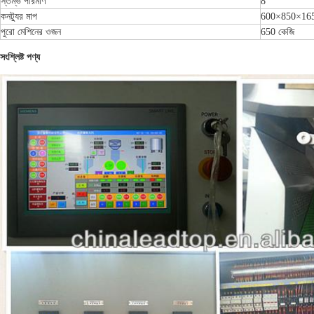
স্তম্ভ পরিমাণ
8
কনট্যুর মাপ
600×850×1
পুরো মেশিনের ওজন
650 কেজি
সংশ্লিষ্ট পণ্য