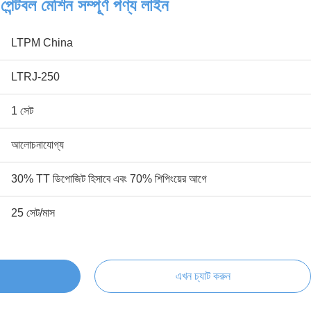
ন্টবল মেশিন সম্পূর্ণ পণ্য লাইন
LTPM China
LTRJ-250
1 সেট
আলোচনাযোগ্য
30% TT ডিপোজিট হিসাবে এবং 70% শিপিংয়ের আগে
25 সেট/মাস
এখন চ্যাট করুন