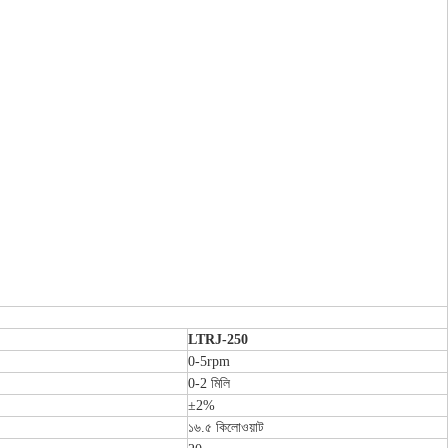
LTRJ-250
0-5rpm
0-2 মিলি
±2%
১৬.৫ কিলোওয়াট