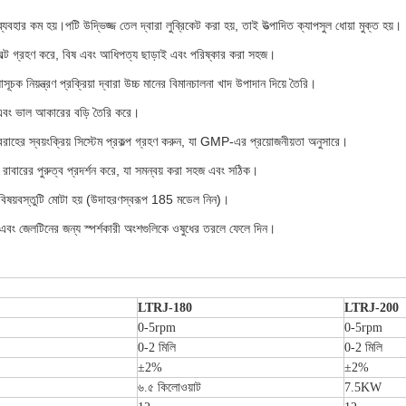
্যবহার কম হয়।পটি উদ্ভিজ্জ তেল দ্বারা লুব্রিকেট করা হয়, তাই উত্পাদিত ক্যাপসুল ধোয়া মুক্ত হয়।
 বেল্ট গ্রহণ করে, বিষ এবং আধিপত্য ছাড়াই এবং পরিষ্কার করা সহজ।
চক নিয়ন্ত্রণ প্রক্রিয়া দ্বারা উচ্চ মানের বিমানচালনা খাদ উপাদান দিয়ে তৈরি।
হার এবং ভাল আকারের বড়ি তৈরি করে।
াহের স্বয়ংক্রিয় সিস্টেম প্রকল্প গ্রহণ করুন, যা GMP-এর প্রয়োজনীয়তা অনুসারে।
ার রাবারের পুরুত্ব প্রদর্শন করে, যা সমন্বয় করা সহজ এবং সঠিক।
বিষয়বস্তুটি মোটা হয় (উদাহরণস্বরূপ 185 মডেল নিন)।
এবং জেলটিনের জন্য স্পর্শকারী অংশগুলিকে ওষুধের তরলে ফেলে দিন।
LTRJ-180
LTRJ-200
0-5rpm
0-5rpm
0-2 মিলি
0-2 মিলি
±2%
±2%
৬.৫ কিলোওয়াট
7.5KW