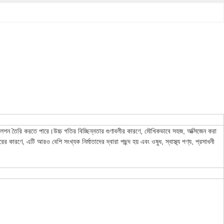
ন তৈরি করতে পারে।উচ্চ গতির বিচ্ছিন্নতার গুণাবলীর কারণে, মৌখিকভাবে সহজ, অক্সিজেন করা
কারণে, এটি আরও বেশি সংখ্যক নির্মাতাদের দ্বারা পছন্দ হয় এবং ওষুধ, স্বাস্থ্য পণ্য, প্রসাধনী