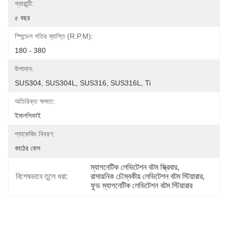
গ্যারান্টি:
৫ বছর
স্পিন্ডেল গতির ব্যাপ্তি (r.p.m):
180 - 380
উপাদান:
SUS304, SUS304L, SUS316, SUS316L, Ti
অতিরিক্ত ক্ষমতা:
ইমালসিফাই
প্যাকেজিং বিবরণ:
কাঠের কেস
ম্যাগনেটিক লেভিটেশন বটম স্ক্রিবার
, 
বিশেষভাবে তুলে ধরা:
রাসায়নিক চৌম্বকীয় লেভিটেশন বটম স্টিয়ারার
, 
ফুড ম্যাগনেটিক লেভিটেশন বটম স্টিয়ারার