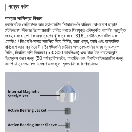
পণ্যের বর্ণনা
পণ্যের সংক্ষিপ্ত বিবরণ
ম্যাগনেটিক লেভিটেশন বটম ম্যাগনেটিক স্টিয়ারারগুলি যান্ত্রিক যোগাযোগ ছাড়াই
স্টেইনলেস স্টিলের ইম্পেলারগুলি চালিত করতে সিলযুক্ত চৌম্বকীয় কাপলিং প্রযুক্তি
ব্যবহার করে, পোশাক এবং দূষণের ঝুঁকি দূর করে।316L স্টেইনলেস স্টীল এবং
এফডিএ / জিএমপি-সম্মত সমাপ্তি দিয়ে নির্মিত, তারা খাদ্য, ফার্মা এবং রাসায়নিক
পরিবেশে জারা প্রতিরোধী। বৈশিষ্ট্যগুলি স্টেরিল অপারেশনগুলির জন্য শূন্য-গ্যাপ
সিলিং, নিয়মিত গতি নিয়ন্ত্রণ (5 ¢ 300 আরপিএম),এবং উচ্চ টর্ক পারফরম্যান্স
ভিস্কোস তরল জন্য (50 পর্যন্তরিঅ্যাক্টর, ফার্মেটর এবং ক্রিস্টালাইজারগুলির জন্য
আদর্শ যা ন্যূনতম রক্ষণাবেক্ষণ এবং দূষণ মুক্ত মিশ্রণের প্রয়োজন।