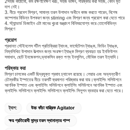
2সহজ কাঠামো, কম রক্ষণাবেক্ষণ খরচ, সহজ ভাঙ্গন, পরিষ্কার করা সহজ, কোন মৃত
দাগ নেই।
3. নীচে প্রবেশ মিশ্রণ, সামান্য তরল উপাদান অধীনে কাজ করতে পারেন, বিশেষ
কম্পেলার বিভিন্ন উপকরণ জন্য stirring এবং মিশ্রণ জন্য প্রয়োগ করা যেতে পারে
4. স্ট্যান্ডার্ড ডিজাইন এটা মানের খুচরা যন্ত্রাংশ বিনিময়যোগ্য করে তোলে
বিভিন্ন
মিশ্রণে
প্রয়োগ
প্রধানত স্টেইনলেস স্টীল প্রতিক্রিয়া ট্যাংক, ফার্মেটেশন ট্যাঙ্ক, ফিডিং ট্যাঙ্ক,
নিম্নলিখিত উপাদান উত্পাদন জন্য সংরক্ষণ ট্যাঙ্ক মিশ্রণ ব্যবহৃত হয় ইনফিউশন
সমাধান, ছোট ইনজেকশন,ভ্যাকসিন রক্ত পণ্য ইনসুলিন, মৌখিক তরল ইত্যাদি।
পরিষ্কার করা
মিশ্রণ চালকের একটি ছিদ্রযুক্ত প্রবাহ চ্যানেল রয়েছে। লেয়ার এবং অভ্যন্তরীণ
চৌম্বকীয় ইস্পাতের নীচে তরলটি ক্রমাগত পরিষ্কার করা যায়।ক্লাইপিং সলিউশনে
আণবিক ইস্পাত এবং ক্লাইপিং সলিউশনে ক্লাইপিং সলিউশনে আণবিক ইস্পাত এবং
ক্লাইপিং সলিউশনে ক্লাইপিং সলিউশনে ক্লাইপিং সিলুশন ব্যবহার করা যেতে পারে।
ট্যাগ:
উচ্চ কাঁচা যান্ত্রিক Agitator
ক্ষয় প্রতিরোধী সান্দ্র তরল স্থানান্তর পাম্প