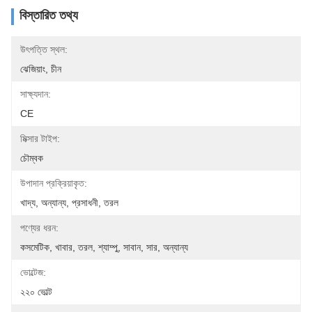
বিস্তারিত তথ্য
উৎপত্তি স্থল:
ঝেজিয়াং, চীন
সাক্ষ্যদান:
CE
মিক্সার টাইপ:
চৌম্বক
উপাদান প্রক্রিয়াকৃত:
খাদ্য, অন্যান্য, প্রসাধনী, তরল
পণ্যের ধরন:
কসমেটিক, খাবার, তরল, শ্যাম্পু, সাবান, সার, অন্যান্য
ভোল্টেজ:
২২০ ভোল্ট