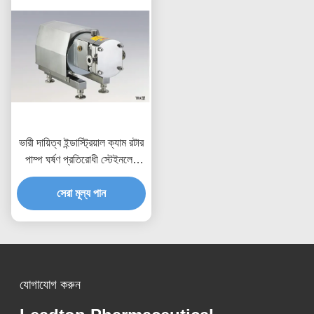
ভারী দায়িত্ব ইন্ডাস্ট্রিয়াল ক্যাম রটার
পাম্প ঘর্ষণ প্রতিরোধী স্টেইনলেস
স্টীল নির্মাণ শুকনো রান ক্ষমতা বর্জ্য
জল তেল তৈলাক্তকরণ স্থানান্তর
সেরা মূল্য পান
জন্য
যোগাযোগ করুন