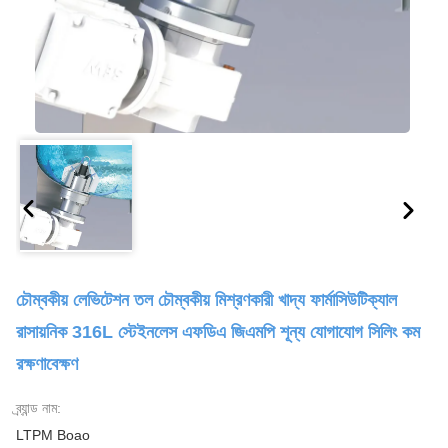
চৌম্বকীয় লেভিটেশন তল চৌম্বকীয় মিশ্রণকারী খাদ্য ফার্মাসিউটিক্যাল
রাসায়নিক 316L স্টেইনলেস এফডিএ জিএমপি শূন্য যোগাযোগ সিলিং কম
রক্ষণাবেক্ষণ
ব্র্যান্ড নাম:
LTPM Boao