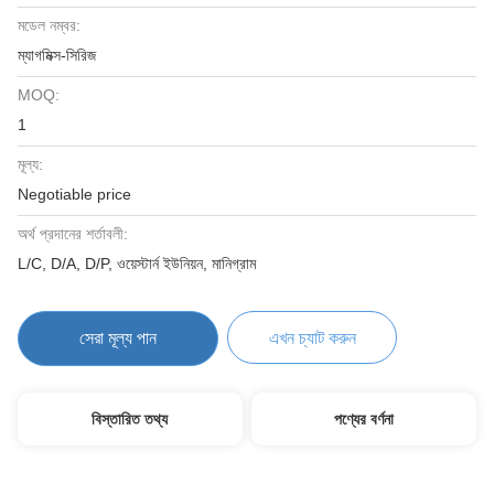
মডেল নম্বর:
ম্যাগমিক্স-সিরিজ
MOQ:
1
মূল্য:
Negotiable price
অর্থ প্রদানের শর্তাবলী:
L/C, D/A, D/P, ওয়েস্টার্ন ইউনিয়ন, মানিগ্রাম
সেরা মূল্য পান
এখন চ্যাট করুন
বিস্তারিত তথ্য
পণ্যের বর্ণনা