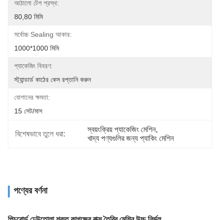
আঠালো টেপ প্রস্থ:
80,80 মিমি
সর্বোচ্চ Sealing আকার:
1000*1000 মিমি
প্যাকেজিং বিবরণ:
স্ট্যান্ডার্ড কাঠের কেস রপ্তানি করুন
যোগানের ক্ষমতা:
15 সেট/মাস
স্বয়ংক্রিয় প্যাকেজিং মেশিন
, 
বিশেষভাবে তুলে ধরা:
খাদ্য পণ্যগুলির জন্য প্যাকিং মেশিন
পণ্যের বর্ণনা
পিচবোর্ড ঢেউতোলা শক্ত কাগজের বাক্স তৈরির মেশিন উচ্চ নির্ভুল