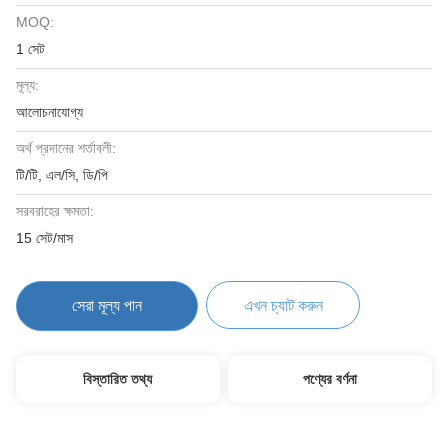
MOQ:
1 সেট
মূল্য:
আলোচনাযোগ্য
অর্থ প্রদানের শর্তাবলী:
টি/টি, এল/সি, ডি/পি
সরবরাহের ক্ষমতা:
15 সেট/মাস
সেরা মূল্য পান
এখন চ্যাট করুন
বিস্তারিত তথ্য
পণ্যের বর্ণনা