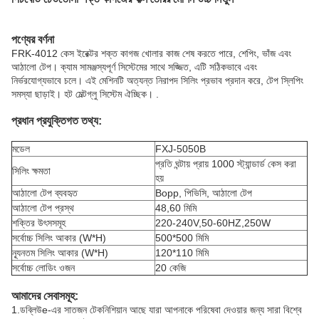
পণ্যের বর্ণনা
FRK-4012 কেস ইরেক্টর শক্ত কাগজ খোলার কাজ শেষ করতে পারে, শেপিং, ভাঁজ এবং
আঠালো টেপ। ক্যাম সামঞ্জস্যপূর্ণ সিস্টেমের সাথে সজ্জিত, এটি সঠিকভাবে এবং
নির্ভরযোগ্যভাবে চলে। এই মেশিনটি অত্যন্ত নিরাপদ সিলিং প্রভাব প্রদান করে, টেপ স্লিপিং
সমস্যা ছাড়াই। হট মেল্টগ্লু সিস্টেম ঐচ্ছিক। .
প্রধান প্রযুক্তিগত তথ্য:
মডেল
FXJ-5050B
প্রতি ঘন্টায় প্রায় 1000 স্ট্যান্ডার্ড কেস করা
সিলিং ক্ষমতা
হয়
আঠালো টেপ ব্যবহৃত
Bopp, পিভিসি, আঠালো টেপ
আঠালো টেপ প্রস্থ
48,60 মিমি
শক্তির উৎসসমূহ
220-240V,50-60HZ,250W
সর্বোচ্চ সিলিং আকার (W*H)
500*500 মিমি
ন্যূনতম সিলিং আকার (W*H)
120*110 মিমি
সর্বোচ্চ লোডিং ওজন
20 কেজি
আমাদের সেবাসমূহ:
1.
ডব্লিউ
e-এর সাতজন টেকনিশিয়ান আছে যারা আপনাকে পরিষেবা দেওয়ার জন্য সারা বিশ্বে