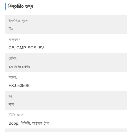
বিস্তারিত তথ্য
উৎপত্তি স্থল:
চীন
সাক্ষ্যদান:
CE, GMP, SGS, BV
মেশিন:
বক্স সিলিং মেশিন
মডেল:
FXJ-5050B
রঙ:
সাদা
সিলিং ক্ষমতা:
Bopp, পিভিসি, আঠালো টেপ