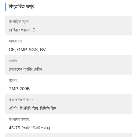
বিস্তারিত তথ্য
উৎপত্তি স্থল:
ঝেজিয়াং প্রদেশ, চীন
সাক্ষ্যদান:
CE, GMP, SGS, BV
মেশিন:
সেলোফেন প্যাকিং মেশিন
মডেল:
TMP-200B
প্যাকেজিং উপাদান:
ওপিপি, বিওপিপি ফিল্ম, পিভিসি ফিল্ম
উৎপাদন ক্ষমতা:
45-75 (প্রতি মিনিটে প্যাক)