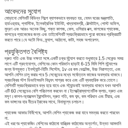
আবেদনের সুযোগ
মোড়ানো মেশিনটি বিভিন্ন শিল্পে ব্যাপকভাবে ব্যবহৃত হয়, যেমন ঘরের যন্ত্রপাতি,
হার্ডওয়্যার, প্লাস্টিক, ইলেকট্রনিক ইউনিট, খাদ্যসামগ্রী, টেক্সটাইল, পোস্ট অফিস,
মুদ্রণ এবং আরও অনেক কিছু, শক্ত কাগজ, কেস, ওসিয়ার বক্স, কাগজের প্যাকেজ,
কাপড়ের প্যাকেজের জন্য এবং তাইমেশিনটি স্বয়ংক্রিয়ভাবে পুরো কাজের প্রক্রিয়াটি
করতে পারে।যে অটো ফিড, ফ্র্যাপ, আঠালো, কাটা, সহজ অপারেশন.
প্রযুক্তিগত বৈশিষ্ট্য
দ্রুত গতি এবং উচ্চ দক্ষতা সঙ্গে.একটি চক্র স্ট্র্যাপ করতে শুধুমাত্র 1.5 সেকেন্ড সময়
লাগে এটি গ্রহণযোগ্য, মেশিনের কোন পরিবর্তন ছাড়াই 6-15 মিমি পিপি স্ট্র্যাপের
জন্য উপযুক্ত।ইনস্ট্যান্ট-হিটিং সিস্টেম, 1v এর কম ভোল্টেজ, উচ্চ নিরাপত্তা, এবং
আপনি মেশিন চালু করার পরে 5 সেকেন্ডের মধ্যে সর্বোত্তম কাজের অবস্থায় থাকবে।
স্বয়ংক্রিয় স্টপ ডিভাইসগুলি বিদ্যুৎ সাশ্রয় করে এবং এটি ব্যবহারিক করে তোলে।
মেশিনটি স্বয়ংক্রিয়ভাবে বন্ধ হয়ে যাবে এবং স্ট্যান্ডবাই অবস্থায় থাকবে যখন আপনি
এটি 60 সেকেন্ডের বেশি পরিচালনা করবেন না।ইলেক্ট্রোম্যাগনেটিক ক্লাচ, দ্রুত এবং
মসৃণ।কাপল-অ্যাক্সেল ট্রান্সমিশন, দ্রুত গতি, কম শব্দ, কম পরিধান এবং টিয়ার, এবং
কম ভাঙ্গনের হার নীচের ট্রাকের সাথে, বিনামূল্যে চলাচল।
প্যাকেজ আকার নির্বিশেষে, আপনি মেশিন প্যাকেজ করা যাবে সমন্বয় করতে পারবেন
না.
এই ধরণের প্যাকেজিং মেশিনের কাঠামো যান্ত্রিক কাঠামোর অন্তর্গত, উন্নত আমদানি