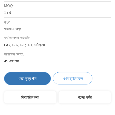
MOQ:
1 সেট
মূল্য:
আলোচনাযোগ্য
অর্থ প্রদানের শর্তাবলী:
L/C, D/A, D/P, T/T, মানিগ্রাম
সরবরাহের ক্ষমতা:
45 সেট/মাস
সেরা মূল্য পান
এখন চ্যাট করুন
বিস্তারিত তথ্য
পণ্যের বর্ণনা