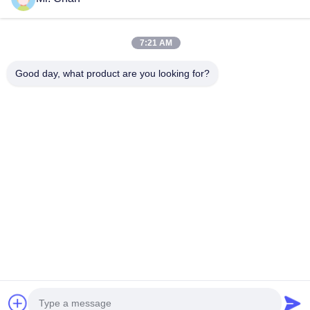
কোম্পানির ঠিকানা
28 তম, জিউয়ান আরডি, জিউলি ইন্ডাস্ট্রিয়াল জোন, শাংওয়াং। রুইয়ান শহর, ঝেজিয়াং,
7:21 AM
চীন
Good day, what product are you looking for?
কারখানার ঠিকানা
28 তম, জিউয়ান আরডি, জিউলি ইন্ডাস্ট্রিয়াল জোন, শাংওয়াং। রুইয়ান শহর, ঝেজিয়াং,
চীন
টেলিফোন
0086-577-65158955
চীন ভাল মানের ফার্মাসিউটিক্যাল প্রসেসিং মেশিন সরবরাহকারী. কপিরাইট © -2026
Leadtop Pharmaceutical Machinery . সমস্ত অধিকার সংরক্ষিত.
গোপনীয়তা নীতি
|
সাইটম্যাপ