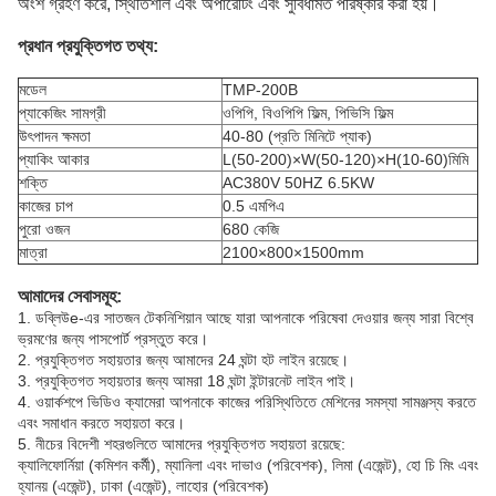
অংশ গ্রহণ করে, স্থিতিশীল এবং অপারেটিং এবং সুবিধামত পরিষ্কার করা হয়।
প্রধান প্রযুক্তিগত তথ্য:
মডেল
TMP-200B
প্যাকেজিং সামগ্রী
ওপিপি, বিওপিপি ফিল্ম, পিভিসি ফিল্ম
উৎপাদন ক্ষমতা
40-80 (প্রতি মিনিটে প্যাক)
প্যাকিং আকার
L(50-200)×W(50-120)×H(10-60)মিমি
শক্তি
AC380V 50HZ 6.5KW
কাজের চাপ
0.5 এমপিএ
পুরো ওজন
680 কেজি
মাত্রা
2100×800×1500mm
আমাদের সেবাসমূহ:
1.
ডব্লিউ
e-এর সাতজন টেকনিশিয়ান আছে যারা আপনাকে পরিষেবা দেওয়ার জন্য সারা বিশ্বে
ভ্রমণের জন্য পাসপোর্ট প্রস্তুত করে।
2. প্রযুক্তিগত সহায়তার জন্য আমাদের 24 ঘন্টা হট লাইন রয়েছে।
3. প্রযুক্তিগত সহায়তার জন্য আমরা 18 ঘন্টা ইন্টারনেট লাইন পাই।
4. ওয়ার্কশপে ভিডিও ক্যামেরা আপনাকে কাজের পরিস্থিতিতে মেশিনের সমস্যা সামঞ্জস্য করতে
এবং সমাধান করতে সহায়তা করে।
5. নীচের বিদেশী শহরগুলিতে আমাদের প্রযুক্তিগত সহায়তা রয়েছে:
ক্যালিফোর্নিয়া (কমিশন কর্মী), ম্যানিলা এবং দাভাও (পরিবেশক), লিমা (এজেন্ট), হো চি মিং এবং
হ্যানয় (এজেন্ট), ঢাকা (এজেন্ট), লাহোর (পরিবেশক)