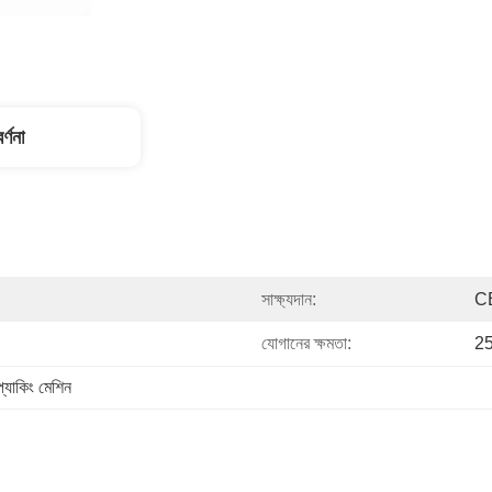
র্ণনা
সাক্ষ্যদান:
C
যোগানের ক্ষমতা:
25
প্যাকিং মেশিন