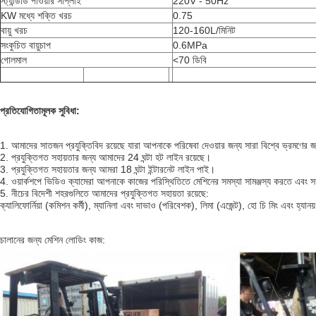
স্ট্যান্ডার্ড পাওয়ার সাপ্লাই
220V - 50Hz
KW মধ্যে শক্তি খরচ
0.75
বায়ু খরচ
120-160L/মিনিট
সংকুচিত বায়ুচাপ
0.6MPa
গোলমাল
<70 ডিবি
প্রতিযোগিতামূলক সুবিধা:
1. আমাদের সাতজন প্রযুক্তিবিদ রয়েছে যারা আপনাকে পরিষেবা দেওয়ার জন্য সারা বিশ্বে ভ্রমণের জ
2. প্রযুক্তিগত সহায়তার জন্য আমাদের 24 ঘন্টা হট লাইন রয়েছে।
3. প্রযুক্তিগত সহায়তার জন্য আমরা 18 ঘন্টা ইন্টারনেট লাইন পাই।
4. ওয়ার্কশপে ভিডিও ক্যামেরা আপনাকে কাজের পরিস্থিতিতে মেশিনের সমস্যা সামঞ্জস্য করতে এবং 
5. নীচের বিদেশী শহরগুলিতে আমাদের প্রযুক্তিগত সহায়তা রয়েছে:
ক্যালিফোর্নিয়া (কমিশন কর্মী), ম্যানিলা এবং দাভাও (পরিবেশক), লিমা (এজেন্ট), হো চি মিং এবং হ্যানয
চালানের জন্য মেশিন লোডিং কাজ: