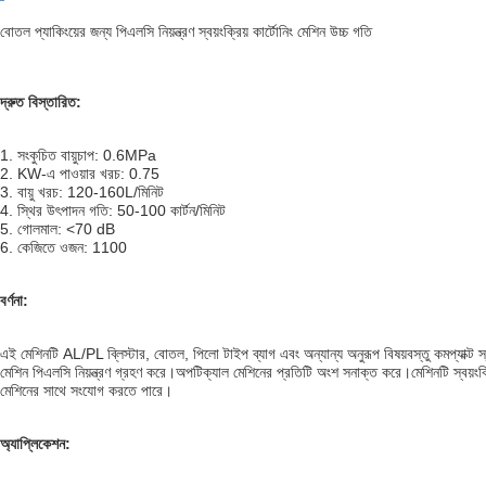
বোতল প্যাকিংয়ের জন্য পিএলসি নিয়ন্ত্রণ স্বয়ংক্রিয় কার্টোনিং মেশিন উচ্চ গতি
দ্রুত বিস্তারিত:
1. সংকুচিত বায়ুচাপ: 0.6MPa
2. KW-এ পাওয়ার খরচ: 0.75
3. বায়ু খরচ: 120-160L/মিনিট
4. স্থির উৎপাদন গতি: 50-100 কার্টন/মিনিট
5. গোলমাল: <70 dB
6. কেজিতে ওজন: 1100
বর্ণনা:
এই মেশিনটি AL/PL ব্লিস্টার, বোতল, পিলো টাইপ ব্যাগ এবং অন্যান্য অনুরূপ বিষয়বস্তু কমপ্যাক্ট স
মেশিন পিএলসি নিয়ন্ত্রণ গ্রহণ করে।অপটিক্যাল মেশিনের প্রতিটি অংশ সনাক্ত করে।মেশিনটি স্বয়ংক্
মেশিনের সাথে সংযোগ করতে পারে।
অ্যাপ্লিকেশন: