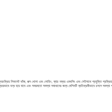
্বয়ংক্রিয় লিফলেট ভাঁজ, বক্স খোলা এবং লোডিং, ব্যাচ নম্বর এমবসিং এবং সেইসাথে প্রযুক্তি প্রক্র
রিয়ভাবে বন্ধ হয়ে যাবে এবং সময়মতো সমস্যা সমাধানের জন্য মেশিনটি ব্যতিক্রমীভাবে চললে সমস্যা