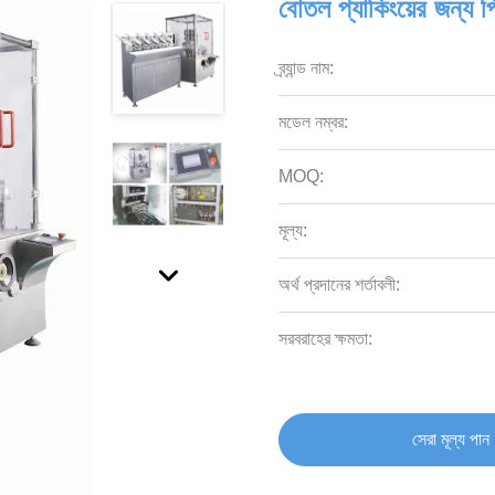
বোতল প্যাকিংয়ের জন্য পিএ
ব্র্যান্ড নাম:
মডেল নম্বর:
MOQ:
মূল্য:
অর্থ প্রদানের শর্তাবলী:
সরবরাহের ক্ষমতা:
সেরা মূল্য পান