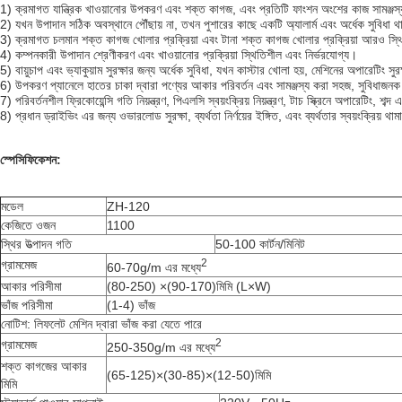
1) ক্রমাগত যান্ত্রিক খাওয়ানোর উপকরণ এবং শক্ত কাগজ, এবং প্রতিটি ফাংশন অংশের কাজ সামঞ্জস্যপ
2) যখন উপাদান সঠিক অবস্থানে পৌঁছায় না, তখন পুশারের কাছে একটি অ্যালার্ম এবং অর্ধেক সুবিধা থ
3) ক্রমাগত চলমান শক্ত কাগজ খোলার প্রক্রিয়া এবং টানা শক্ত কাগজ খোলার প্রক্রিয়া আরও স্থ
4) কম্পনকারী উপাদান শ্রেণীকরণ এবং খাওয়ানোর প্রক্রিয়া স্থিতিশীল এবং নির্ভরযোগ্য।
5) বায়ুচাপ এবং ভ্যাকুয়াম সুরক্ষার জন্য অর্ধেক সুবিধা, যখন কাস্টার খোলা হয়, মেশিনের অপারেটিং সুরক্
6) উপকরণ প্যানেলে হাতের চাকা দ্বারা পণ্যের আকার পরিবর্তন এবং সামঞ্জস্য করা সহজ, সুবিধাজনক
7) পরিবর্তনশীল ফ্রিকোয়েন্সি গতি নিয়ন্ত্রণ, পিএলসি স্বয়ংক্রিয় নিয়ন্ত্রণ, টাচ স্ক্রিনে অপারেটিং
8) প্রধান ড্রাইভিং এর জন্য ওভারলোড সুরক্ষা, ব্যর্থতা নির্ণয়ের ইঙ্গিত, এবং ব্যর্থতার স্বয়ংক্রিয় থাম
স্পেসিফিকেশন:
মডেল
ZH-120
কেজিতে ওজন
1100
স্থির উত্পাদন গতি
50-100 কার্টন/মিনিট
2
গ্রামমেজ
60-70g/m এর মধ্যে
আকার পরিসীমা
(80-250) ×(90-170)মিমি (L×W)
ভাঁজ পরিসীমা
(1-4) ভাঁজ
নোটিশ: লিফলেট মেশিন দ্বারা ভাঁজ করা যেতে পারে
2
গ্রামমেজ
250-350g/m এর মধ্যে
শক্ত কাগজের আকার
(65-125)×(30-85)×(12-50)মিমি
মিমি