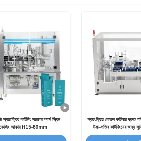
য়ংক্রিয় কার্টনিং সরঞ্জাম স্পর্শ স্ক্রিন
স্বয়ংক্রিয় বোতল কার্টনার দ্রুত প
যাকেজিং আকার H15-60mm
উচ্চ-গতির কার্টনিংয়ের জন্য সুনির্