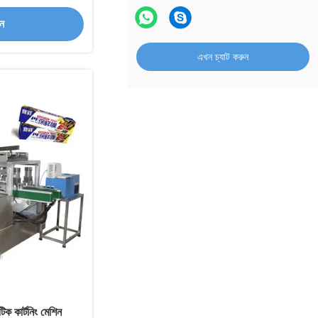
পযুক্ত
ান
এখন চ্যাট করুন
কার্টনিং মেশিন