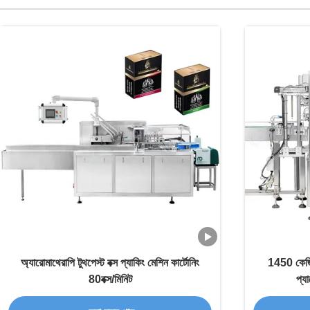
অ্যারোমাথেরাপি টুথপেস্ট বক্স প্যাকিং মেশিন কার্টোনিং
1450 কেজি স্ব
80বক্স/মিনিট
প্