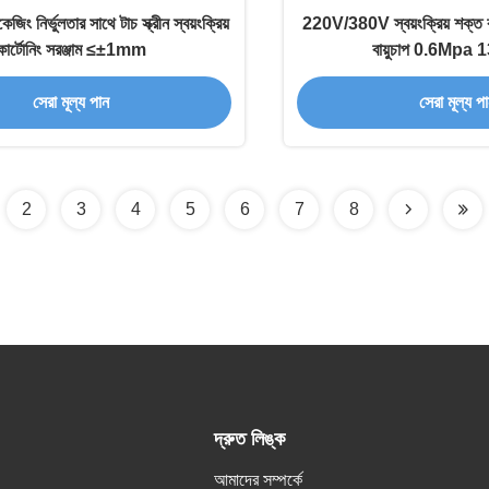
ং নির্ভুলতার সাথে টাচ স্ক্রীন স্বয়ংক্রিয়
220V/380V স্বয়ংক্রিয় শক্ত কা
কার্টোনিং সরঞ্জাম ≤±1mm
বায়ুচাপ 0.6Mpa
সেরা মূল্য পান
সেরা মূল্য প
2
3
4
5
6
7
8
দ্রুত লিঙ্ক
আমাদের সম্পর্কে