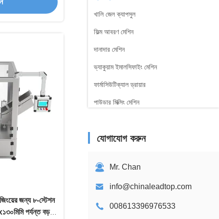
ান
খালি জেল ক্যাপসুল
ফিল্ম আবরণ মেশিন
দানাদার মেশিন
ভ্যাকুয়াম ইমালসিফাইং মেশিন
ফার্মাসিউটিক্যাল ড্রায়ার
পাউডার মিক্সিং মেশিন
জল পরিশোধন মেশিন
যোগাযোগ করুন
সিরিংজ ফিলিং মেশিন
পাম্প এজিটর
Mr. Chan
info@chinaleadtop.com
েজিংয়ের জন্য ৮-স্টেশন
008613396976533
x১৩০মিমি পর্যন্ত বড়