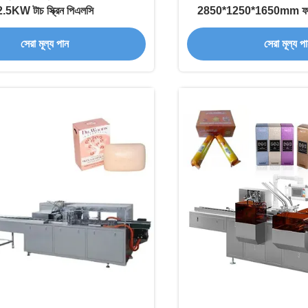
2.5KW টাচ স্ক্রিন পিএলসি
2850*1250*1650mm ফটো ই
সেরা মূল্য পান
সেরা মূল্য প