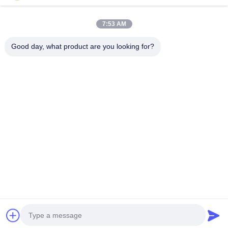
আমাদের ঠিকানা
7:53 AM
কোম্পানির ঠিকানা
28 তম, জিউয়ান আরডি, জিউলি ইন্ডাস্ট্রিয়াল জোন, শাংওয়াং। রুইয়ান শহর, ঝেজিয়াং,
Good day, what product are you looking for?
চীন
কারখানার ঠিকানা
28 তম, জিউয়ান আরডি, জিউলি ইন্ডাস্ট্রিয়াল জোন, শাংওয়াং। রুইয়ান শহর, ঝেজিয়াং,
চীন
টেলিফোন
0086-577-65158955
চীন ভাল মানের ফার্মাসিউটিক্যাল প্রসেসিং মেশিন সরবরাহকারী. কপিরাইট © -2026
Leadtop Pharmaceutical Machinery . সমস্ত অধিকার সংরক্ষিত.
গোপনীয়তা নীতি
|
সাইটম্যাপ