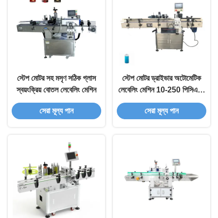
স্টেপ মোটর সহ মসৃণ সঠিক গ্লাস
স্টেপ মোটর ড্রাইভার অটোমেটিক
স্বয়ংক্রিয় বোতল লেবেলিং মেশিন
লেবেলিং মেশিন 10-250 পিসিএস /
মিনিট চলমান গতি 350mm সর্বোচ্চ
সেরা মূল্য পান
সেরা মূল্য পান
লেবেল ব্যাসার্ধ