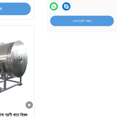
n জন্য
ান
এখন চ্যাট করুন
োষা প্রাণী খাদ্য ফ্রিজ