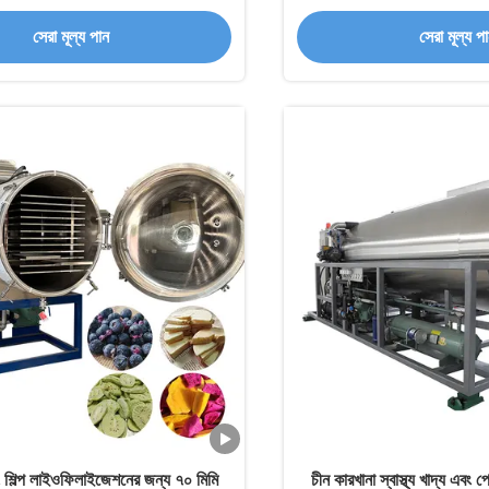
Lyophilizatio
সেরা মূল্য পান
সেরা মূল্য প
এবং শিল্প লাইওফিলাইজেশনের জন্য ৭০ মিমি
চীন কারখানা স্বাস্থ্য খাদ্য এবং প