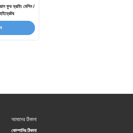
্রিয়াল ফুড ড্রাইং মেশিন /
ডিহাইড্রেটর
ান
আমাদের ঠিকানা
কোম্পানির ঠিকানা