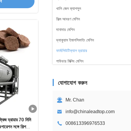
ান
খালি জেল ক্যাপসুল
ফিল্ম আবরণ মেশিন
দানাদার মেশিন
ভ্যাকুয়াম ইমালসিফাইং মেশিন
ফার্মাসিউটিক্যাল ড্রায়ার
পাউডার মিক্সিং মেশিন
জল পরিশোধন মেশিন
যোগাযোগ করুন
সিরিংজ ফিলিং মেশিন
পাম্প এজিটর
Mr. Chan
info@chinaleadtop.com
রিজ ড্রায়ার 70 মিমি
008613396976533
পারেশন সঙ্গে শিল্প