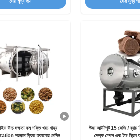
সেরা মূল্য পান
সেরা মূল্য প
ফাইড উচ্চ দক্ষতা কম শক্তি খরচ খাদ্য
উচ্চ আউটপুট 15 কেজি / ব্যাচ ফ্
tion সরঞ্জাম ফ্রিজ শুকানোর মেশিন
শেল্ফ স্পেস এবং টাচ স্ক্রিন অ