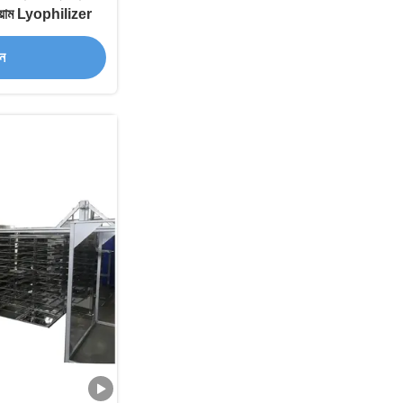
াকুয়াম Lyophilizer
ান