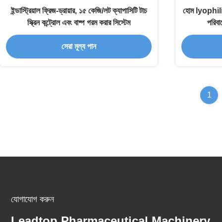
ইন্ডাস্ট্রিয়াল ফ্রিজ-ড্রায়ার, ১৫ কেজি/লট ক্যাপাসিটি টাচ
হোম lyophiliza
স্ক্রিন কন্ট্রোল এবং বাষ্প গরম করার সিস্টেম
পরিবার
সেরা মূল্য পান
1
যোগাযোগ করুন
Leadtop Pharmaceutical Machinery