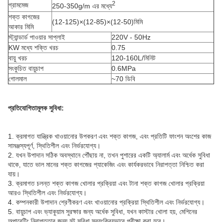
2
গ্রামমেজ
250-350g/m এর মধ্যে
শক্ত কাগজের
(12-125)×(12-85)×(12-50)মিমি
আকার মিমি
স্ট্যান্ডার্ড পাওয়ার সাপ্লাই
220V - 50Hz
KW মধ্যে শক্তি খরচ
0.75
বায়ু খরচ
120-160L/মিনিট
সংকুচিত বায়ুচাপ
0.6MPa
গোলমাল
~70 ডিবি
প্রতিযোগিতামূলক সুবিধা:
1. ক্রমাগত যান্ত্রিক খাওয়ানোর উপকরণ এবং শক্ত কাগজ, এবং প্রতিটি ফাংশন অংশের কাজ
সামঞ্জস্যপূর্ণ, স্থিতিশীল এবং নির্ভরযোগ্য।
2. যখন উপাদান সঠিক অবস্থানে পৌঁছায় না, তখন পুশারের একটি অ্যালার্ম এবং অর্ধেক সুবিধা
থাকে, যাতে ভাল মানের শক্ত কাগজের প্যাকেজিং এবং কার্যকরভাবে নিরাপত্তা নিশ্চিত করা
যায়।
3. ক্রমাগত চলন্ত শক্ত কাগজ খোলার প্রক্রিয়া এবং টানা শক্ত কাগজ খোলার প্রক্রিয়া
আরও স্থিতিশীল এবং নির্ভরযোগ্য।
4. কম্পনকারী উপাদান শ্রেণীকরণ এবং খাওয়ানোর প্রক্রিয়া স্থিতিশীল এবং নির্ভরযোগ্য।
5. বায়ুচাপ এবং ভ্যাকুয়াম সুরক্ষার জন্য অর্ধেক সুবিধা, যখন কাস্টার খোলা হয়, মেশিনের
অপারেটিং নিরাপত্তার জন্য হল্ট সুবিধা স্বয়ংক্রিয়ভাবে পরীক্ষা করা হবে।