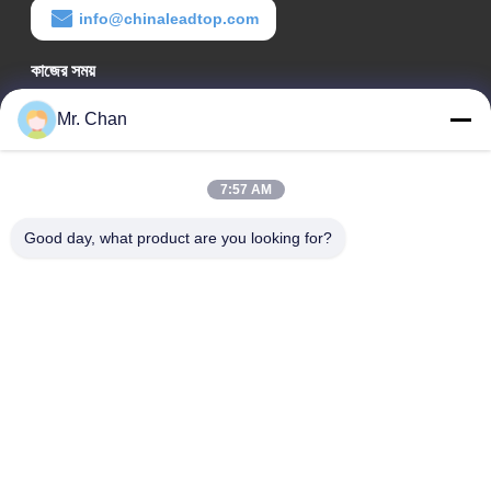
info@chinaleadtop.com
কাজের সময়
8:30-22:30
Mr. Chan
আমাদের ঠিকানা
7:57 AM
কোম্পানির ঠিকানা
28 তম, জিউয়ান আরডি, জিউলি ইন্ডাস্ট্রিয়াল জোন, শাংওয়াং। রুইয়ান শহর, ঝেজিয়াং,
Good day, what product are you looking for?
চীন
কারখানার ঠিকানা
28 তম, জিউয়ান আরডি, জিউলি ইন্ডাস্ট্রিয়াল জোন, শাংওয়াং। রুইয়ান শহর, ঝেজিয়াং,
চীন
টেলিফোন
0086-577-65158955