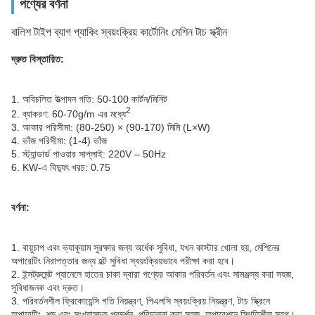
পণ্যের বর্ণনা
বালিশ টাইপ ব্যাগ প্যাকিং স্বয়ংক্রিয় কার্টোনিং মেশিন টাচ স্ক্রীন
দ্রুত বিস্তারিত:
1. অবিচলিত উত্পাদন গতি: 50-100 কার্টন/মিনিট
2
2. ব্যাকরণ: 60-70g/m এর মধ্যে
3. আকার পরিসীমা: (80-250) × (90-170) মিমি (L×W)
4. ভাঁজ পরিসীমা: (1-4) ভাঁজ
5. স্ট্যান্ডার্ড পাওয়ার সাপ্লাই: 220V – 50Hz
6. KW-এ বিদ্যুৎ খরচ: 0.75
বর্ণনা:
1. বায়ুচাপ এবং ভ্যাকুয়াম সুরক্ষার জন্য অর্ধেক সুবিধা, যখন কাস্টার খোলা হয়, মেশিনের
অপারেটিং নিরাপত্তার জন্য হল্ট সুবিধা স্বয়ংক্রিয়ভাবে পরীক্ষা করা হবে।
2. ইন্সট্রুমেন্ট প্যানেলে হাতের চাকা দ্বারা পণ্যের আকার পরিবর্তন এবং সামঞ্জস্য করা সহজ,
সুবিধাজনক এবং দ্রুত।
3. পরিবর্তনশীল ফ্রিকোয়েন্সি গতি নিয়ন্ত্রণ, পিএলসি স্বয়ংক্রিয় নিয়ন্ত্রণ, টাচ স্ক্রিনে
অপারেটিং, শব্দ এবং সংখ্যাসূচক প্রদর্শন, পরিচালনা করা সহজ, অপারেশনে স্থিতিশীল সহগ।