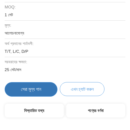
MOQ:
1 সেট
মূল্য:
আলোচনাযোগ্য
অর্থ প্রদানের শর্তাবলী:
T/T, L/C, D/P
সরবরাহের ক্ষমতা:
25 সেট/মাস
সেরা মূল্য পান
এখন চ্যাট করুন
বিস্তারিত তথ্য
পণ্যের বর্ণনা