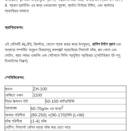
4. প্রধান ড্রাইভিং এর জন্য ওভারলোড সুরক্ষা, ব্যর্থতা নির্ণয়ের ইঙ্গিত, এবং ব্যর্থতার
স্বয়ংক্রিয় থামানো
অ্যাপ্লিকেশন:
এই মেশিনটি AL/PL ব্লিস্টার, বোতল প্যাক করার জন্য উপযুক্ত
, বালিশ টাইপ ব্যাগ
এবং
অন্যান্য সম্পর্কিত অনুরূপ বিষয়বস্তু কমপ্যাক্ট স্বয়ংক্রিয় লিফলেট ভাঁজ, বক্স খোলা এবং
লোডিং, ব্যাচ নম্বর এমবসিং এবং সেইসাথে সিলিং প্রযুক্তি প্রক্রিয়া।(অতিরিক্ত হট-গ্লু
ডিভাইসের বিকল্প)
স্পেসিফিকেশন:
মডেল
ZH-100
কেজিতে ওজন
1100
স্থির উত্পাদন গতি
50-100 কার্টন/মিনিট
2
গ্রামমেজ
60-70g/m এর মধ্যে
আকার পরিসীমা
(80-250) ×(90-170)মিমি (L×W)
ভাঁজ পরিসীমা
(1-4) ভাঁজ
নোটিশ: লিফলেট মেশিন দ্বারা ভাঁজ করা যেতে পারে