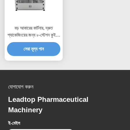
বড় আকারের কার্টনার, দ্রুত
প্যাকেজিংয়ের জন্য ৮-স্টেশন কুইক-
চেঞ্জ সিস্টেম সহ, যা ২০০x১৩০মিমি
পর্যন্ত বড় বাক্সগুলির জন্য উপযুক্ত
সেরা মূল্য পান
যোগাযোগ করুন
Leadtop Pharmaceutical
Machinery
ই-মেইল