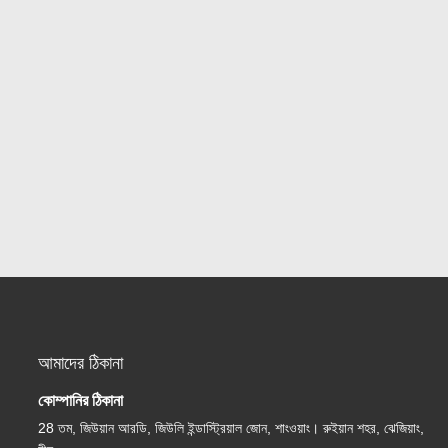
আমাদের ঠিকানা
কোম্পানির ঠিকানা
28 তম, জিউয়ান আরডি, জিউলি ইন্ডাস্ট্রিয়াল জোন, শাংওয়াং। রুইয়ান শহর, ঝেজিয়াং,