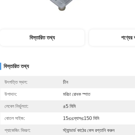
বিস্তারিত তথ্য
পণ্যের ব
বিস্তারিত তথ্য
উৎপত্তি স্থল:
চীন
উপাদান:
মরিচা রোধক স্পাত
লেবেল নির্ভুলতা:
±5 মিমি
বোতল সাইজ:
15≤≤ব্যাস≤150 মিমি
প্যাকেজিং বিবরণ:
স্ট্যান্ডার্ড কাঠের কেস রপ্তানি করুন