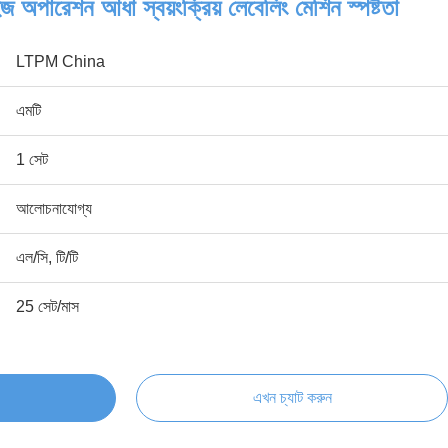
 অপারেশন আধা স্বয়ংক্রিয় লেবেলিং মেশিন স্পষ্টতা
LTPM China
এমটি
1 সেট
আলোচনাযোগ্য
এল/সি, টি/টি
25 সেট/মাস
এখন চ্যাট করুন