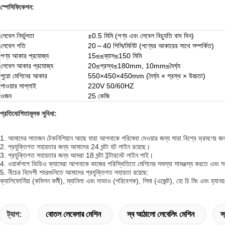
স্পেসিফিকেশন:
লেবেল নির্ভুলতা
±0.5 মিমি (পণ্য এবং লেবেল বিচ্যুতি বাদ দিন)
লেবেল গতি
20～40 পিসি/মিনিট (পণ্যের আকারের সাথে সম্পর্কিত)
পণ্য আকার প্রযোজ্য
15≤≤ব্যাস≤150 মিমি
লেবেল আকার প্রযোজ্য
20≤প্রস্থ≤180mm, 10mm≤দৈর্ঘ্য
পুরো মেশিনের আকার
550×450×450mm (দৈর্ঘ্য × প্রস্থ × উচ্চতা)
পাওয়ার সাপ্লাই
220V 50/60HZ
ওজন
25 কেজি
প্রতিযোগিতামূলক সুবিধা:
1. আমাদের সাতজন টেকনিশিয়ান আছে যারা আপনাকে পরিষেবা দেওয়ার জন্য সারা বিশ্বে ভ্রমণের জন্
2. প্রযুক্তিগত সহায়তার জন্য আমাদের 24 ঘন্টা হট লাইন রয়েছে।
3. প্রযুক্তিগত সহায়তার জন্য আমরা 18 ঘন্টা ইন্টারনেট লাইন পাই।
4. ওয়ার্কশপে ভিডিও ক্যামেরা আপনাকে কাজের পরিস্থিতিতে মেশিনের সমস্যা সামঞ্জস্য করতে এবং 
5. নীচের বিদেশী শহরগুলিতে আমাদের প্রযুক্তিগত সহায়তা রয়েছে:
ক্যালিফোর্নিয়া (কমিশন কর্মী), ম্যানিলা এবং দাভাও (পরিবেশক), লিমা (এজেন্ট), হো চি মিং এবং হ্যানয়
ট্যাগ:
বোতল লেবেলার মেশিন
স্ব আঠালো লেবেলিং মেশিন
স