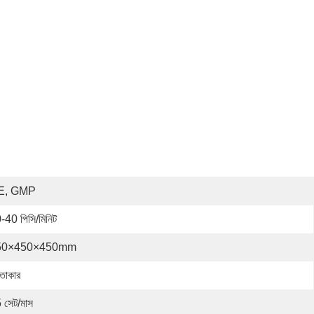
E, GMP
-40 পিসি/মিনিট
50×450×450mm
্তাকার
 সেট/মাস