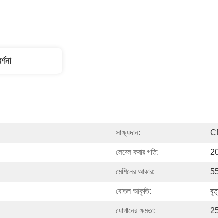
র্ণনা
সাক্ষ্যদান:
C
লেবেল করার গতি:
20
মেশিনের আকার:
5
বোতল আকৃতি:
বৃত
যোগানের ক্ষমতা:
25